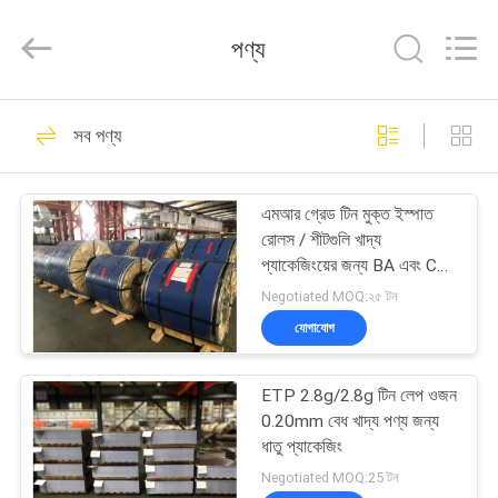
QUANYE
METAL
PACKAGING
পণ্য
MATERIALS
CO.,LTD.
All
Rights
বাড়ি
Reserved.
238
সব পণ্য
বৈদ্যুতিন টিনের প্লেট
পণ্য
এমআর গ্রেড টিন মুক্ত ইস্পাত
রোলস / শীটগুলি খাদ্য
ভিডিও
প্যাকেজিংয়ের জন্য BA এবং CA
অ্যানিলিং সহ TFS
Negotiated MOQ:২৫ টন
আমাদের
যোগাযোগ
117
সম্পর্কে
ETP 2.8g/2.8g টিন লেপ ওজন
টিনপ্লেট শীটস
0.20mm বেধ খাদ্য পণ্য জন্য
কারখানা
ধাতু প্যাকেজিং
ভ্রমণ
Negotiated MOQ:25 টন