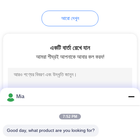
5
আরো দেখুন
টিনের ধাতুপট্টাবৃত ইস্পাত শীট
একটি বার্তা রেখে যান
আমরা শীঘ্রই আপনাকে আবার কল করব!
21
টিনপ্লেট ফুড প্যাকেজিং
Mia
7:52 PM
Good day, what product are you looking for?