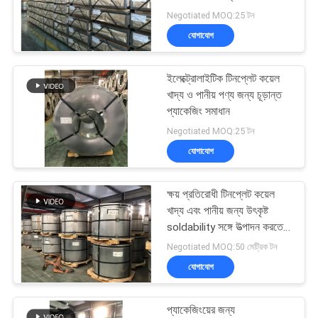
আবেদন
Negotiated MOQ:25 টন
যোগাযোগ
সাইট
24
ম্যাপ
ইলেক্ট্রোলাইটিক টিনপ্লেট কয়েল
এসপিটিই টিপলেট
খাদ্য ও পানীয় পণ্য জন্য চূড়ান্ত
প্যাকেজিং সমাধান
গোপনীয়তা
Negotiated MOQ:25 টন
নীতি
যোগাযোগ
ক্ষয় প্রতিরোধী টিনপ্লেট কয়েল
17
খাদ্য এবং পানীয় জন্য উৎকৃষ্ট
soldability সঙ্গে উত্পাদন করতে
টিন মুক্ত ইস্পাত
পারেন
Negotiated MOQ:50 মেট্রিক টন
যোগাযোগ
প্যাকেজিংয়ের জন্য