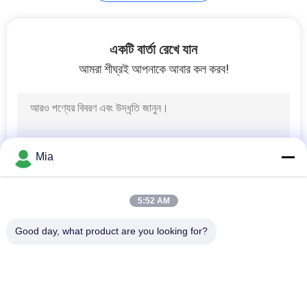
আবেদন
সাইট
24
একটি বার্তা রেখে যান
ম্যাপ
আমরা শীঘ্রই আপনাকে আবার কল করব!
এসপিটিই টিপলেট
গোপনীয়তা
নীতি
Mia
17
5:52 AM
টিন মুক্ত ইস্পাত
Good day, what product are you looking for?
সব
বৈদ্যুতিন টিনের প্লেট
টিনপ্লেট শীটস