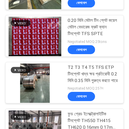
যোগাযোগ
মান
0.20 মিমি মেটাল টিন প্লেট কয়েল
নিয়ন্ত্রণ
117
মেটাল বেভারেজ ফ্রুট ক্যান
টিনপ্লেট TFS SPTE
টিনপ্লেট .াকনা
যোগাযোগ
Negotiated MOQ:25tons
যোগাযোগ
করুন
T2 T3 T4 T5 TFS ETP
খবর
টিনপ্লেট খাদ্য ক্ষয় প্রতিরোধী 0.2
মিমি 0.35 মিমি পুরুত্ব করতে পারে
110
Negotiated MOQ:25 টন
মামলা
যোগাযোগ
টিনপ্লেট কয়েল
উদ্ধৃতির
ফুড গ্রেড ইলেক্ট্রোলাইটিক
জন্য
টিনপ্লেট TH550 TH415
TH620 0.16mm 0.17mm