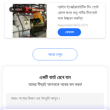
প্রাইম ইলেক্ট্রোলাইটিক টিন প্লেট
5
রোলস জন্য ধাতু পানীয় টিনপ্লেট
সঙ্গে উজ্জ্বল সমাপ্তি
টিনের ধাতুপট্টাবৃত ইস্পাত শীট
Negotiated MOQ:25 টন
যোগাযোগ
আরো দেখুন
21
টিনপ্লেট ফুড প্যাকেজিং
একটি বার্তা রেখে যান
আমরা শীঘ্রই আপনাকে আবার কল করব!