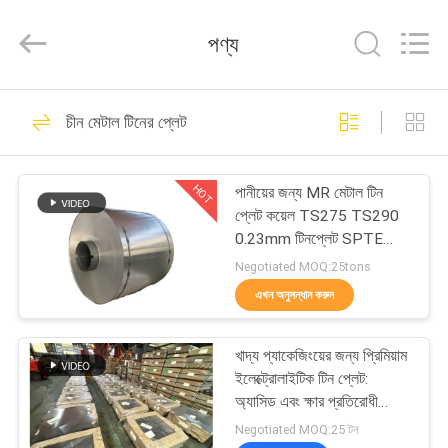
QUANYE
METAL
PACKAGING
পণ্য
MATERIALS
CO.,LTD.
All
Rights
বাড়ি
Reserved.
280
চীন মেটাল টিনের প্লেট
বৈদ্যুতিন টিনের প্লেট
পণ্য
HOT
পানীয়ের জন্য MR মেটাল টিন
প্লেট কয়েল TS275 TS290
ভিডিও
0.23mm টিনপ্লেট SPTE
TFS
Negotiated MOQ:25tons
আমাদের
এখন অনুসন্ধান করুন
153
সম্পর্কে
খাদ্য প্যাকেজিংয়ের জন্য প্রিমিয়াম
টিনপ্লেট শীটস
ইলেক্ট্রোলাইটিক টিন প্লেট:
কারখানা
অ্যাসিড এবং ক্ষার প্রতিরোধী
টিনপ্লেট
ভ্রমণ
Negotiated MOQ:25 টন