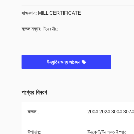
সাক্ষ্যদান:
MILL CERTIFICATE
মডেল নম্বার:
টিনের নীচে
উদ্ধৃতির জন্য আবেদন
পণ্যের বিবরণ
মডেল::
200# 202# 300# 307#
উপাদান::
টিনপ্লেট/টিন মুক্ত ইস্পাত