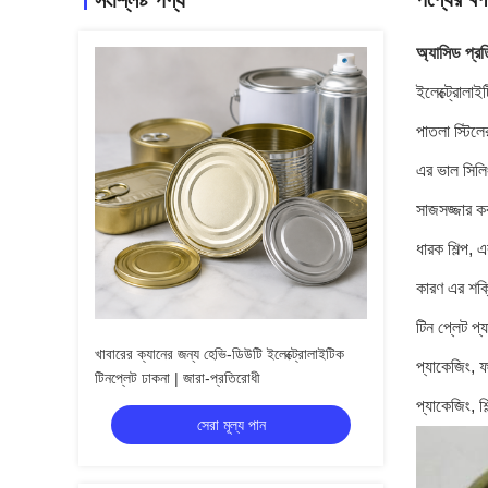
সংশ্লিষ্ট পণ্য
অ্যাসিড প
ইলেক্ট্রোলাই
পাতলা স্টিলে
এর ভাল সিলিং
সাজসজ্জার কব
ধারক শিল্প, 
কারণ এর শক্তি
টিন প্লেট প্
খাবারের ক্যানের জন্য হেভি-ডিউটি ​​ইলেক্ট্রোলাইটিক
প্যাকেজিং, ফা
টিনপ্লেট ঢাকনা | জারা-প্রতিরোধী
প্যাকেজিং, শ
সেরা মূল্য পান