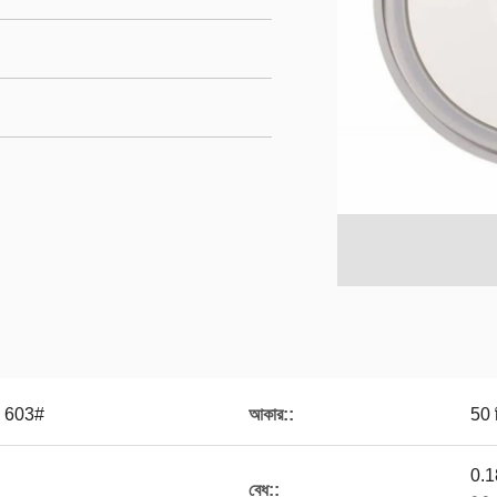
 603#
আকার::
50 ম
0.1
বেধ::