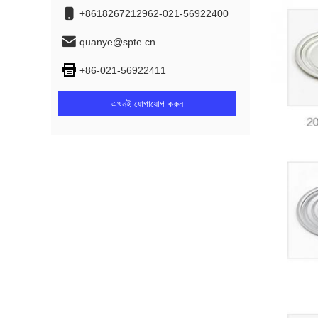
+8618267212962-021-56922400
quanye@spte.cn
+86-021-56922411
এখনই যোগাযোগ করুন