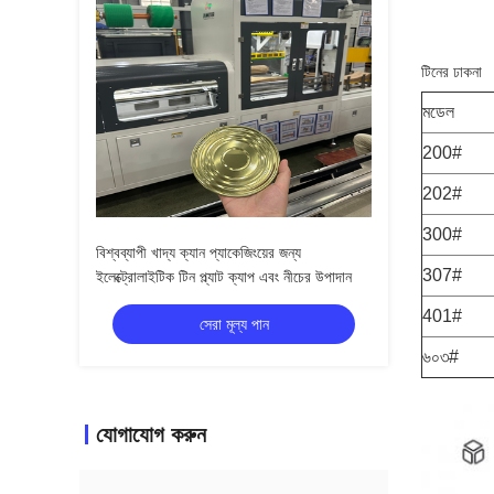
টিনের ঢাকনা
মডেল
200#
202#
300#
বিশ্বব্যাপী খাদ্য ক্যান প্যাকেজিংয়ের জন্য
307#
ইলেক্ট্রোলাইটিক টিন প্ল্যাট ক্যাপ এবং নীচের উপাদান
401#
সেরা মূল্য পান
৬০৩#
যোগাযোগ করুন