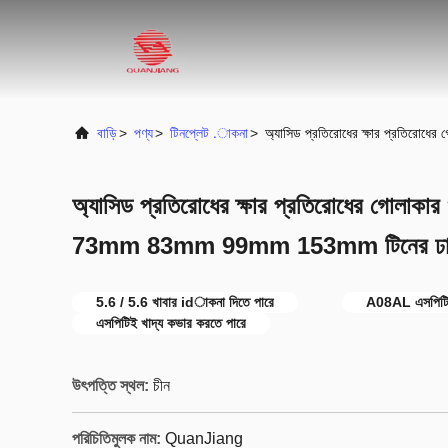
বাড়ি
>
পণ্য
>
টিনপ্লেট .াকনা
>
অ্যাসিড প্রতিরোধের ক্ষার প্রত
অ্যাসিড প্রতিরোধের ক্ষার প্রতিরোধের গোল
73mm 83mm 99mm 153mm টিনের ঢাকন
5.6 / 5.6 খাবার idাকনা দিতে পারে
A08AL এসপিটিই
এসপিটিই খাদ্য কভার করতে পারে
উৎপত্তি স্থল:
চীন
পরিচিতিমুলক নাম:
QuanJiang