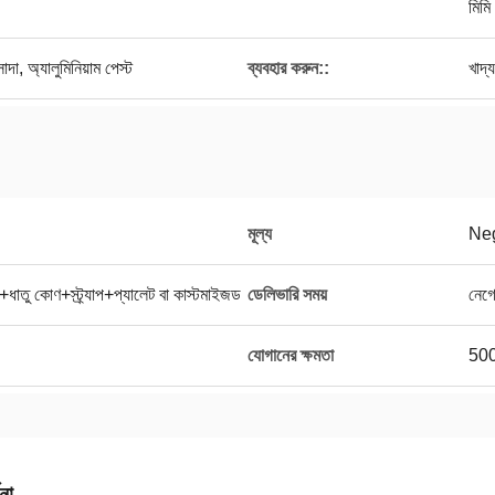
মিমি
সাদা, অ্যালুমিনিয়াম পেস্ট
ব্যবহার করুন::
খাদ্
মূল্য
Neg
ধাতু কোণ+স্ট্র্যাপ+প্যালেট বা কাস্টমাইজড
ডেলিভারি সময়
নেগ
যোগানের ক্ষমতা
500
না