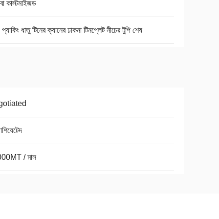
 বা কাস্টমাইজড
য প্যাকিং ধাতু টিনের ক্যানের ঢাকনা টিনপ্লেট নীচের টুপি শেষ
otiated
োশিযেটেদ
00MT / মাস