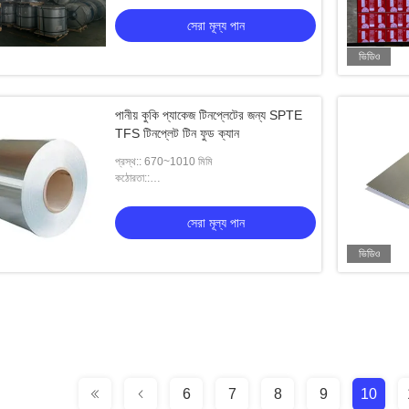
সেরা মূল্য পান
ভিডিও
পানীয় কুকি প্যাকেজ টিনপ্লেটের জন্য SPTE
TFS টিনপ্লেট টিন ফুড ক্যান
প্রস্থ:: 670~1010 মিমি
কঠোরতা::
T49,T53,T61,T65,DR7,DR8,DR9,
DR9.5, TH415,TH435, TH520, TH550,
সেরা মূল্য পান
TH580, TH620
ভিডিও
6
7
8
9
10