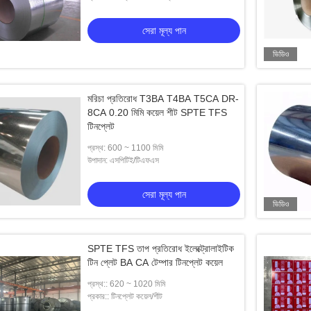
TH580, TH620
19 মিমি পুরুত্বের টিনপ্লেট SPTE
দুধের গুঁড়া টিনপ্লেট ফুড প্যাকেজিং টিনপ্লেট শীট 0.19
এমআর ই
সেরা মূল্য পান
টিনপ্লেট শীট
মিমি পুরুত্ব SPTE TFS
টিনপ্
ভিডিও
েরা মূল্য পান
সেরা মূল্য পান
মরিচা প্রতিরোধ T3BA T4BA T5CA DR-
8CA 0.20 মিমি কয়েল শীট SPTE TFS
টিনপ্লেট
প্রস্থ: 600 ~ 1100 মিমি
উপাদান: এসপিটিই/টিএফএস
সেরা মূল্য পান
ভিডিও
SPTE TFS তাপ প্রতিরোধ ইলেক্ট্রোলাইটিক
টিন প্লেট BA CA টেম্পার টিনপ্লেট কয়েল
প্রস্থ:: 620 ~ 1020 মিমি
প্রকার:: টিনপ্লেট কয়েল/শীট