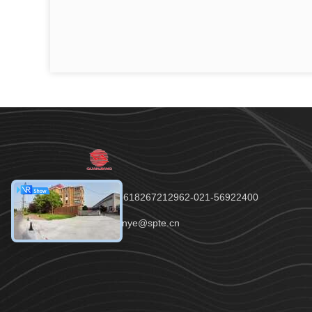
টেলিফোন：+8618267212962-021-56922400
ইমেইল：quanye@spte.cn