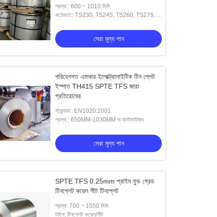
প্রস্থ:: 600 ~ 1010 মিমি
কঠোরতা:: TS230, TS245, TS260, TS275,
TS290, TH415, TH435, TH520, TH550,
TH580, TH620
সেরা মূল্য পান
পরিবেশগত এমআর ইলেক্ট্রোলাইটিক টিন প্লেট
ইস্পাত TH415 SPTE TFS জারা
প্রতিরোধের
স্ট্যান্ডার্ড:: EN1020:2001
প্রস্থ:: 650MM-1030MM বা কাস্টমাইজড
সেরা মূল্য পান
SPTE TFS 0.25mm প্রাইম ফুড গ্রেড
টিনপ্লেট কয়েল শীট টিনপ্লেট
প্রস্থ: 700 ~ 1050 মিমি
ও
ভিডিও
টাইপ: টিনপ্লেট কয়েল/শীট