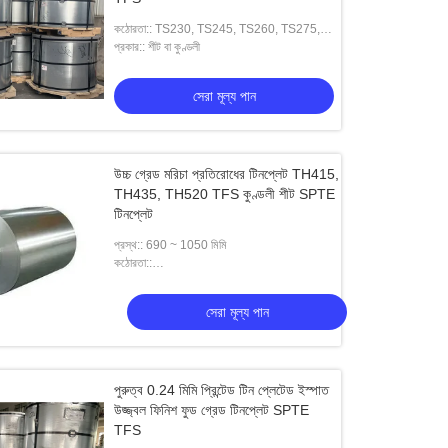
কঠোরতা:: TS230, TS245, TS260, TS275,
TS290, TH415, TH435, TH520, TH550,
প্রকার:: শীট বা কুণ্ডলী
TH580, TH620
সেরা মূল্য পান
উচ্চ গ্রেড মরিচা প্রতিরোধের টিনপ্লেট TH415,
TH435, TH520 TFS কুণ্ডলী শীট SPTE
টিনপ্লেট
প্রস্থ:: 690 ~ 1050 মিমি
কঠোরতা::
T1,T2,T3,T4,T5,DR7,DR8,DR9,TH550,TH520
সেরা মূল্য পান
পুরুত্ব 0.24 মিমি প্রিন্টেড টিন প্লেটেড ইস্পাত
উজ্জ্বল ফিনিশ ফুড গ্রেড টিনপ্লেট SPTE
TFS