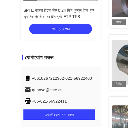
T4 T61 TH415
SPTE পাতলা টিনের শীট 0.24 মিমি পুরুত্ব টিনপ্লেট
ক্রাউন কর্ক ক্যাপ 0.
ট SPTE TFS
অ্যাসিড প্রতিরোধের টিনপ্লেট ETP TFS
TFS এর জন্য মুদ্রিত 
ভিডিও
সেরা মূল্য পান
স
যোগাযোগ করুন
+8618267212962-021-56922400
ভিডিও
quanye@spte.cn
+86-021-56922411
এখনই যোগাযোগ করুন