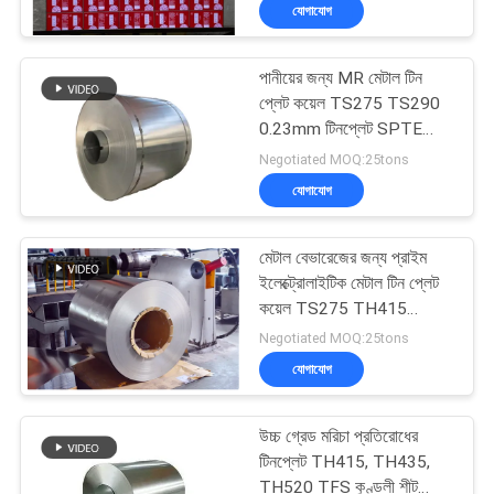
যোগাযোগ
মান
পানীয়ের জন্য MR মেটাল টিন
নিয়ন্ত্রণ
প্লেট কয়েল TS275 TS290
0.23mm টিনপ্লেট SPTE
TFS
যোগাযোগ
Negotiated MOQ:25tons
যোগাযোগ
করুন
মেটাল বেভারেজের জন্য প্রাইম
খবর
ইলেক্ট্রোলাইটিক মেটাল টিন প্লেট
কয়েল TS275 TH415
টিনপ্লেট করতে পারে
Negotiated MOQ:25tons
মামলা
যোগাযোগ
উদ্ধৃতির
উচ্চ গ্রেড মরিচা প্রতিরোধের
জন্য
টিনপ্লেট TH415, TH435,
TH520 TFS কুণ্ডলী শীট