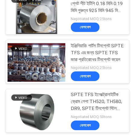
প্লেট শীট ইটিপি 0.18 মিমি 0.19
মিমি পুরুত্ব 925 মিমি 945 মিমি
1041 মিমি প্রস্থ ইপোক্সি
Negotiated MOQ:25tons
ফেনোলিক সোনার বার্ণিশ
যোগাযোগ
ইঞ্জিনিয়ারিং পার্টস টিনপ্লেট SPTE
TFS এর জন্য SPTE TFS
জারা প্রতিরোধের টিনপ্লেট কয়েল
Negotiated MOQ:25tons
যোগাযোগ
SPTE TFS ইলেক্ট্রোলাইটিক
ক্রোম লেপা TH520, TH580,
DR9, SPTE টিনপ্লেট স্টিল
কুণ্ডলী
Negotiated MOQ:50tons
যোগাযোগ