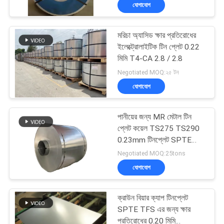
Resistance
যোগাযোগ
মান
মরিচা অ্যাসিড ক্ষার প্রতিরোধের
নিয়ন্ত্রণ
ইলেক্ট্রোলাইটিক টিন প্লেট 0.22
মিমি T4-CA 2.8 / 2.8
যোগাযোগ
Negotiated MOQ:২৫ টন
যোগাযোগ
করুন
পানীয়ের জন্য MR মেটাল টিন
খবর
প্লেট কয়েল TS275 TS290
0.23mm টিনপ্লেট SPTE
TFS
Negotiated MOQ:25tons
মামলা
যোগাযোগ
উদ্ধৃতির
ক্রাউন বিয়ার ক্যাপ টিনপ্লেট
জন্য
SPTE TFS এর জন্য ক্ষার
প্রতিরোধের 0.20 মিমি