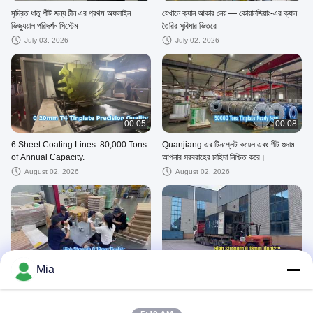
মুদ্রিত ধাতু শীট জন্য চীন এর প্রথম অফলাইন
যেখানে ক্যান আকার নেয় — কোয়ানজিয়াং-এর ক্যান
ভিজ্যুয়াল পরিদর্শন সিস্টেম
তৈরির সুবিধার ভিতরে
July 03, 2026
July 02, 2026
00:05
00:08
6 Sheet Coating Lines. 80,000 Tons
Quanjiang এর টিনপ্লেট কয়েল এবং শীট গুদাম
of Annual Capacity.
আপনার সরবরাহের চাহিদা নিশ্চিত করে।
August 02, 2026
August 02, 2026
00:06
00:05
Mia
প্রতিটি শীট চেক করা হয়েছে. প্রতিটি ব্যাচ যত্ন সহ
Huzhou থেকে 50+ দেশ - সময়ে, প্রতিবার
বস্তাবন্দী.
August 02, 2026
June 30, 2026