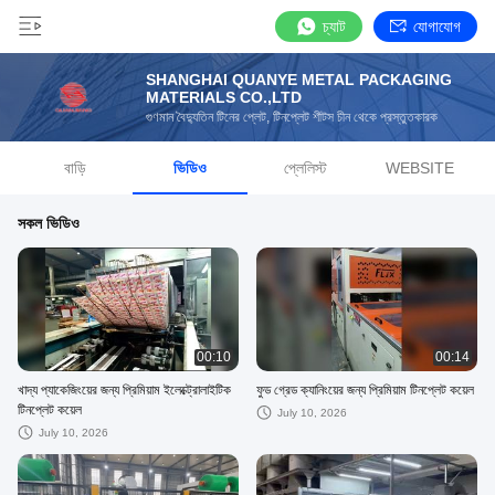
চ্যাট
যোগাযোগ
SHANGHAI QUANYE METAL PACKAGING
MATERIALS CO.,LTD
গুণমান বৈদ্যুতিন টিনের প্লেট, টিনপ্লেট শীটস চীন থেকে প্রস্তুতকারক
বাড়ি
ভিডিও
প্লেলিস্ট
WEBSITE
সকল ভিডিও
00:10
00:14
খাদ্য প্যাকেজিংয়ের জন্য প্রিমিয়াম ইলেক্ট্রোলাইটিক
ফুড গ্রেড ক্যানিংয়ের জন্য প্রিমিয়াম টিনপ্লেট কয়েল
টিনপ্লেট কয়েল
July 10, 2026
July 10, 2026