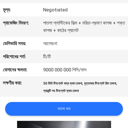
কারখানা
মূল্য:
Negotiated
ভ্রমণ
প্যাকেজিং বিবরণ:
পাতলা প্লাস্টিকের ফিল্ম + মরিচা-প্রমাণ কাগজ + শক্ত
কাগজ + কাঠের প্যালেট
মান
ডেলিভারি সময়:
আলোচনা
নিয়ন্ত্রণ
পরিশোধের শর্ত:
টি/টি
যোগাযোগ
যোগানের ক্ষমতা:
9000 000 000 পিসি/মাস
করুন
লক্ষণীয় করা:
,
,
50 মিমি টিনপ্লেট খাদ্য ক্যান ঢাকনা
বৃত্তাকার টিনপ্লেট শিল্প ঢাকনা
গ্যারান্টি সহ টিনপ্লেট ক্যান ঢাকনা
খবর
ভালো দাম
মামলা