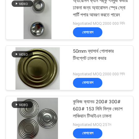
অ্যারোসল ক্যান শঙ্কু গম্বুজ কভার
ঢাকনা জন্য অ্যারোসল স্প্রে স্নো
পার্টি পপার আবরণ করতে পারেন
Negotiated MOQ:2000 000 পিসি
যোগাযোগ
50mm ব্যাসার্ধ গোলাকার
টিনপ্লেট ঢাকনা কভার
Negotiated MOQ:2000 000 পিসি
যোগাযোগ
কুকিজ ক্যানড 200# 300#
603# 153 মিমি মিল্ক কেচাপ
লাঞ্চিয়ান টিআইএন ঢাকনা
Negotiated MOQ:25 টন
যোগাযোগ