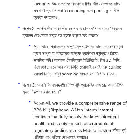
lacquers উচ্চ তাপমাত্রা স্থিতিস্থাপক সীল যৌগগুলির সাথে
একসাথে প্রয়োগ করা হয় retorting সময় peeling বা সীল
ব্যর্থতা প্রতিরোধ.
প্রশ্ন 2: আপনি কীভাবে নিশ্চিত করবেন যে ঢাকনাগুলি আমাদের বিদ্যমান
ক্যানের দেহগুলিকে মাত্রাগত ত্রুটি ছাড়াই ফিট করবে?
A2: আমরা গ্রাহকদের সম্পূর্ণ স্কেল উত্পাদন আগে আমাদের নমুনা
ক্যান সংস্থা বা বিস্তারিত যান্ত্রিক প্রকৌশল ব্লুপ্রিন্ট পাঠাতে
উত্সাহিত করি।আমাদের টেকনিক্যাল ইঞ্জিনিয়ারিং টিম 3D ফিটিং
বিশ্লেষণ চালানো হবে এবং নিখুঁত প্রোফাইল ডাই এবং curling
ব্যাসার্ধ নির্বাচন মসৃণ seaming সামঞ্জস্যতা নিশ্চিত করতে.
প্রশ্ন 3: আপনি কি সংবেদনশীল শিশু পুষ্টি প্যাকেজিং বাজারের জন্য বিপিএ
মুক্ত বিকল্প সরবরাহ করেন?
উত্তরঃ হ্যাঁ, we provide a comprehensive range of
BPA-NI (Bisphenol-A Non-Intent) internal
coatings that fully satisfy the latest stringent
health and safety import requirements of
regulatory bodies across Middle Easternদক্ষিণ-পূর্ব
এশিয়ার এবং পশ্চিমা দেশগুলোর বাজারে।