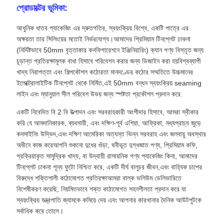
প্রোডাক্টের ভূমিকা:
আধুনিক ধাতব প্যাকেজিং এর দ্রুতগতির, স্বয়ংক্রিয় বিশ্বে, একটি পাত্রে এর
অক্ষয়তা তার সিলিংয়ের মতোই নির্ভরযোগ্য।আমাদের প্রিমিয়াম টিনপ্লেট ঢাকনা
(নির্দিষ্টভাবে 50mm বৃত্তাকার কনফিগারেশনে ইঞ্জিনিয়ারিং) ক্যান পণ্য বিস্তৃত জন্য
চূড়ান্ত প্রতিরক্ষামূলক বাধা হিসাবে পরিবেশন করার জন্য ডিজাইন করা হয়বিশ্বব্যাপী
খাদ্য নিরাপত্তা এবং শিল্পকৌশল কঠোরতা মানদণ্ডের কঠোর সম্মতিতে উচ্চমানের
ইলেক্ট্রোলাইটিক টিনপ্লেট থেকে নির্মিত,এই 50mm বন্ধন স্বয়ংক্রিয় seaming
লাইন এবং ম্যানুয়াল সীল পরিবেশ উভয় জন্য স্পষ্টতা প্রকৌশল প্রদান করে.
একটি নিবেদিত বি 2 বি উত্পাদন এবং সরবরাহকারী অংশীদার হিসাবে, আমরা স্বীকার
করি যে আমদানিকারক, ব্যবসায়ী, এবং দক্ষিণ-পূর্ব এশিয়া, আফ্রিকা, মধ্যপ্রাচ্য জুড়ে
কনসাইনিং উদ্ভিদ,এবং দক্ষিণ আমেরিকা অত্যন্ত ভিন্ন সরবরাহ এবং জলবায়ু অবস্থার
অধীনে কাজ করেআপনি শুকনো দুধের গুঁড়া, ঘনীভূত দুগ্ধজাত পণ্য, প্রিমিয়াম কফি,
প্রক্রিয়াকৃত সামুদ্রিক খাদ্য, বা উদ্বায়ী রাসায়নিক পণ্য প্যাকেজিং কিনা, আমাদের
টিনপ্লেট ঢাকনা শূন্য ফুটো নিশ্চিত করে, একটি দীর্ঘ বালুচর জীবন,এবং বাহ্যিক চাপের
বিরুদ্ধে শক্তিশালী কাঠামোগত প্রতিরক্ষাআমরা বাল্ক ভলিউম ডেলিভারিতে
বিশেষীকরণ করেছি, নিয়মিতভাবে শক্ত কাঠামোগত সহনশীলতা প্রদান করে যা
স্বয়ংক্রিয় যন্ত্রপাতি জ্যামকে কমিয়ে দেয় এবং আপনার কারখানার দৈনিক আউটপুটকে
সর্বাধিক করে তোলে।