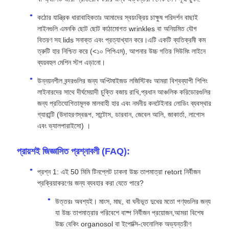
কঠোর যান্ত্রিক ধারাবাহিকতাঃ আমাদের স্বয়ংক্রিয় চাক্ষুষ পরিদর্শন বাছাই
লাইনগুলি এমনকি ছোট ছোট কাঠামোগত wrinkles বা অনিয়মিত যৌগ
বিতরণ সহ lids সনাক্ত এবং প্রত্যাখ্যান করে।এটি একটি ব্যতিক্রমী কম
ত্রুটি হার নিশ্চিত করে (
<১০ পিপিএম
), আপনার উচ্চ গতির সিউমিং লাইনে
ব্যয়বহুল মেশিন স্টপ এড়ানো।
উন্নয়নশীল বন্দরগুলির জন্য অপ্টিমাইজড লজিস্টিকঃ আমরা বিশ্বব্যাপী শিপিং
লাইনারদের সাথে দীর্ঘমেয়াদী চুক্তি বজায় রাখি,প্রধান আঞ্চলিক করিডোরগুলির
জন্য প্রতিযোগিতামূলক মালবাহী হার এবং নমনীয় কনটেইনার লোডিং ব্যবস্থার
গ্যারান্টি (উদাহরণস্বরূপ, সান্টোস, ডারবান, জেবেল আলি, জাকার্তা, লাগোস
এবং ভ্যালপারাইসো) ।
প্রায়শই জিজ্ঞাসিত প্রশ্নাবলী (FAQ):
প্রশ্ন 1: এই 50 মিমি টিনপ্লেট ঢাকনা উচ্চ তাপমাত্রা retort নির্বীজন
প্রক্রিয়াকরণের জন্য ব্যবহার করা যেতে পারে?
উত্তরঃ অবশ্যই। মাংস, মাছ, বা ঘনীভূত দুধের মতো পণ্যগুলির জন্য
যা উচ্চ তাপমাত্রার পরিবেশে বাষ্প নির্বীজন প্রয়োজন,আমরা বিশেষ
উচ্চ বেকিং organosol বা ইপোক্সি-ফেনোলিক অভ্যন্তরীণ