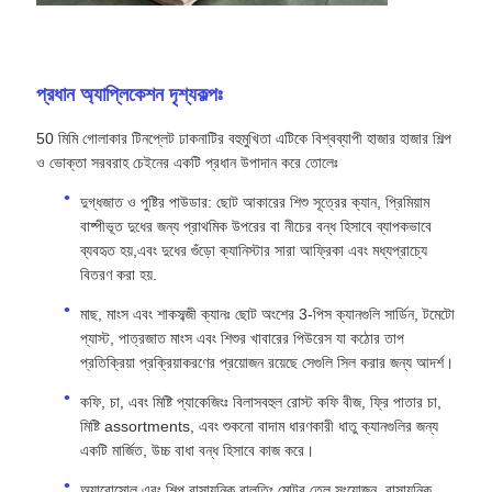
প্রধান অ্যাপ্লিকেশন দৃশ্যকল্পঃ
50 মিমি গোলাকার টিনপ্লেট ঢাকনাটির বহুমুখিতা এটিকে বিশ্বব্যাপী হাজার হাজার শিল্প
ও ভোক্তা সরবরাহ চেইনের একটি প্রধান উপাদান করে তোলেঃ
দুগ্ধজাত ও পুষ্টির পাউডার: ছোট আকারের শিশু সূত্রের ক্যান, প্রিমিয়াম
বাষ্পীভূত দুধের জন্য প্রাথমিক উপরের বা নীচের বন্ধ হিসাবে ব্যাপকভাবে
ব্যবহৃত হয়,এবং দুধের গুঁড়ো ক্যানিস্টার সারা আফ্রিকা এবং মধ্যপ্রাচ্যে
বিতরণ করা হয়.
মাছ, মাংস এবং শাকসব্জী ক্যানঃ ছোট অংশের 3-পিস ক্যানগুলি সার্ডিন, টমেটো
প্যাস্ট, পাত্রজাত মাংস এবং শিশুর খাবারের পিউরেস যা কঠোর তাপ
প্রতিক্রিয়া প্রক্রিয়াকরণের প্রয়োজন রয়েছে সেগুলি সিল করার জন্য আদর্শ।
কফি, চা, এবং মিষ্টি প্যাকেজিংঃ বিলাসবহুল রোস্ট কফি বীজ, ফ্রি পাতার চা,
মিষ্টি assortments, এবং শুকনো বাদাম ধারণকারী ধাতু ক্যানগুলির জন্য
একটি মার্জিত, উচ্চ বাধা বন্ধ হিসাবে কাজ করে।
অ্যারোসোল এবং শিল্প রাসায়নিক বালতিঃ মোটর তেল সংযোজন, রাসায়নিক