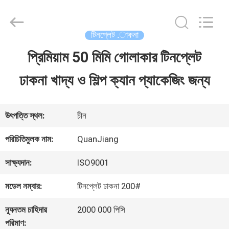
SHANGHAI
QUANYE
METAL
PACKAGING
টিনপ্লেট .াকনা
MATERIALS
CO.,LTD.
প্রিমিয়াম 50 মিমি গোলাকার টিনপ্লেট
বাড়ি
All
Rights
ঢাকনা খাদ্য ও শিল্প ক্যান প্যাকেজিং জন্য
Reserved.
পণ্য
উৎপত্তি স্থল:
চীন
ভিডিও
পরিচিতিমুলক নাম:
QuanJiang
সাক্ষ্যদান:
ISO9001
আমাদের
মডেল নম্বার:
টিনপ্লেট ঢাকনা 200#
সম্পর্কে
ন্যূনতম চাহিদার
2000 000 পিসি
পরিমাণ: