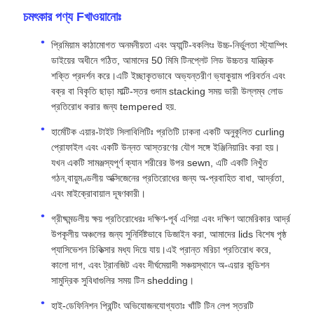
চমৎকার পণ্য F
খাওয়ানোঃ
প্রিমিয়াম কাঠামোগত অনমনীয়তা এবং অ্যান্টি-বকলিংঃ উচ্চ-নির্ভুলতা স্ট্যাম্পিং
ডাইয়ের অধীনে গঠিত, আমাদের 50 মিমি টিনপ্লেট লিড উচ্চতর যান্ত্রিক
শক্তি প্রদর্শন করে।এটি ইচ্ছাকৃতভাবে অভ্যন্তরীণ ভ্যাকুয়াম পরিবর্তন এবং
বক্র বা বিকৃতি ছাড়া মাল্টি-স্তর গুদাম stacking সময় ভারী উল্লম্ব লোড
প্রতিরোধ করার জন্য tempered হয়.
হার্মেটিক এয়ার-টাইট সিলাবিলিটিঃ প্রতিটি ঢাকনা একটি অনুকূলিত curling
প্রোফাইল এবং একটি উন্নত আস্তরণের যৌগ সঙ্গে ইঞ্জিনিয়ারিং করা হয়।
যখন একটি সামঞ্জস্যপূর্ণ ক্যান শরীরের উপর sewn, এটি একটি নিখুঁত
গঠন,বায়ুমণ্ডলীয় অক্সিজেনের প্রতিরোধের জন্য অ-প্রবাহিত বাধা, আর্দ্রতা,
এবং মাইক্রোবায়াল দূষণকারী।
গ্রীষ্মমন্ডলীয় ক্ষয় প্রতিরোধেরঃ দক্ষিণ-পূর্ব এশিয়া এবং দক্ষিণ আমেরিকার আর্দ্র
উপকূলীয় অঞ্চলের জন্য সুনির্দিষ্টভাবে ডিজাইন করা, আমাদের lids বিশেষ পৃষ্ঠ
প্যাসিভেশন চিকিত্সার মধ্য দিয়ে যায়।এই প্রান্ত মরিচা প্রতিরোধ করে,
কালো দাগ, এবং ট্রানজিট এবং দীর্ঘমেয়াদী সঞ্চয়স্থানে অ-এয়ার কন্ডিশন
সামুদ্রিক সুবিধাগুলির সময় টিন shedding।
হাই-ডেফিনিশন প্রিন্টিং অভিযোজনযোগ্যতাঃ খাঁটি টিন লেপ স্তরটি