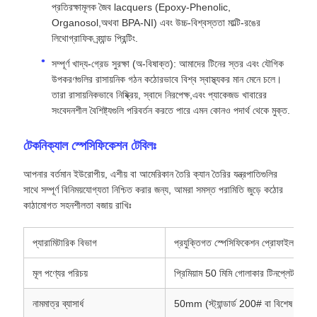
প্রতিরক্ষামূলক জৈব lacquers (Epoxy-Phenolic,
Organosol,অথবা BPA-NI) এবং উচ্চ-বিশ্বস্ততা মাল্টি-রঙের
লিথোগ্রাফিক ব্র্যান্ড প্রিন্টিং.
সম্পূর্ণ খাদ্য-গ্রেড সুরক্ষা (অ-বিষাক্ত): আমাদের টিনের স্তর এবং যৌগিক
উপকরণগুলির রাসায়নিক গঠন কঠোরভাবে বিশ্ব স্বাস্থ্যকর মান মেনে চলে।
তারা রাসায়নিকভাবে নিষ্ক্রিয়, স্বাদে নিরপেক্ষ,এবং প্যাকেজড খাবারের
সংবেদনশীল বৈশিষ্ট্যগুলি পরিবর্তন করতে পারে এমন কোনও পদার্থ থেকে মুক্ত.
টেকনিক্যাল স্পেসিফিকেশন টেবিলঃ
আপনার বর্তমান ইউরোপীয়, এশীয় বা আমেরিকান তৈরি ক্যান তৈরির যন্ত্রপাতিগুলির
সাথে সম্পূর্ণ বিনিময়যোগ্যতা নিশ্চিত করার জন্য, আমরা সমস্ত পরামিতি জুড়ে কঠোর
কাঠামোগত সহনশীলতা বজায় রাখিঃ
প্যারামিটারিক বিভাগ
প্রযুক্তিগত স্পেসিফিকেশন প্রোফাইল - 50 ম
মূল পণ্যের পরিচয়
প্রিমিয়াম 50 মিমি গোলাকার টিনপ্লেট ঢাকনা 
নামমাত্র ব্যাসার্ধ
50mm (স্ট্যান্ডার্ড 200# বা বিশেষ আকারে