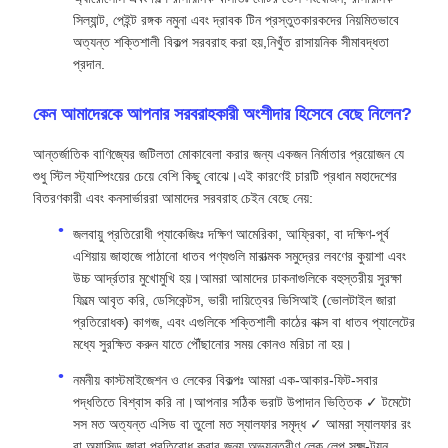
সিল্যান্ট, পেইন্ট রঙ্গক নমুনা এবং দ্রাবক টিন প্রস্তুতকারকদের নিয়মিতভাবে
অত্যন্ত শক্তিশালী বিকল্প সরবরাহ করা হয়,নিখুঁত রাসায়নিক সীমাবদ্ধতা
প্রদান.
কেন আমাদেরকে আপনার সরবরাহকারী অংশীদার হিসেবে বেছে নিলেন?
আন্তর্জাতিক বাণিজ্যের জটিলতা মোকাবেলা করার জন্য একজন নির্মাতার প্রয়োজন যে
শুধু স্টিল স্ট্যাম্পিংয়ের চেয়ে বেশি কিছু বোঝে।এই কারণেই চারটি প্রধান মহাদেশের
বিতরণকারী এবং কনসার্ভাররা আমাদের সরবরাহ চেইন বেছে নেয়:
জলবায়ু প্রতিরোধী প্যাকেজিংঃ দক্ষিণ আমেরিকা, আফ্রিকা, বা দক্ষিণ-পূর্ব
এশিয়ায় জাহাজে পাঠানো ধাতব পণ্যগুলি মারাত্মক সমুদ্রের লবণের কুয়াশা এবং
উচ্চ আর্দ্রতার মুখোমুখি হয়।আমরা আমাদের ঢাকনাগুলিকে বহুস্তরীয় সুরক্ষা
ফিল্মে আবৃত করি, ডেসিকেন্টস, ভারী দায়িত্বের ভিসিআই (ভোলটাইল জারা
প্রতিরোধক) কাগজ, এবং এগুলিকে শক্তিশালী কাঠের বাক্স বা ধাতব প্যালেটের
মধ্যে সুরক্ষিত করুন যাতে পৌঁছানোর সময় কোনও মরিচা না হয়।
নমনীয় কাস্টমাইজেশন ও লেকের বিকল্পঃ আমরা এক-আকার-ফিট-সবার
পদ্ধতিতে বিশ্বাস করি না।আপনার সঠিক ভরাট উপাদান ভিত্তিক ✓ টমেটো
সস মত অত্যন্ত এসিড বা তুলো মত স্যালফার সমৃদ্ধ ✓ আমরা স্যালফার রং
বা অ্যাসিড জারা প্রতিরোধ করার জন্য অভ্যন্তরীণ লেক লেপ সূক্ষ্ম-ট্যুন.