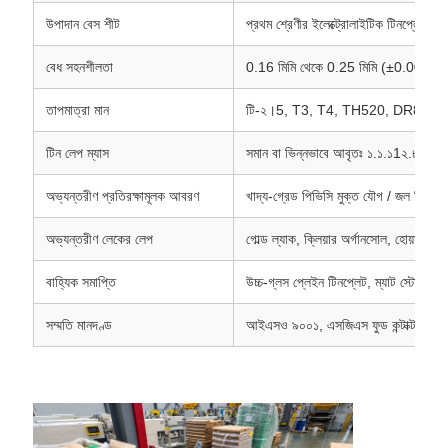
উপাদান বেস শীট
প্রথম শ্রেণীর ইলেক্ট্রোলাইটিক টিনপ্লেট (ইটি
বেধ সহনশীলতা
0.16 মিমি থেকে 0.25 মিমি (±0.005 মিমি নি
তাপমাত্রা মান
টি-২।5, T3, T4, TH520, DR8 (লট / 
টিন লেপ ম্যাস
সমান বা ভিন্নভাবে আবৃতঃ ১.১.১1২.৮/২।8
অভ্যন্তরীণ প্রতিরক্ষামূলক আবরণ
খাদ্য-গ্রেড পিভিসি মুক্ত যৌগ / জল ভিত্ত
অভ্যন্তরীণ লেকের লেপ
গোল্ড ল্যাক, ক্লিয়ার অর্গানসোল, হোয়াইট
বাহ্যিক সমাপ্তি
উচ্চ-গ্লস প্লেইন টিনপ্লেট, ম্যাট স্টোন ফিন
সম্মতি মানদণ্ড
আইএসও ৯০০১, এসজিএস ফুড কন্টাক্ট সার্টিফ