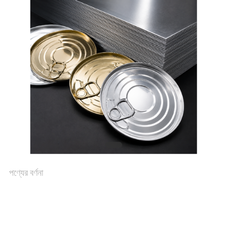
উদ্ধৃতির
জন্য
আবেদন
SITEMAP
গোপনীয়তা
পণ্যের বর্ণনা
নীতি