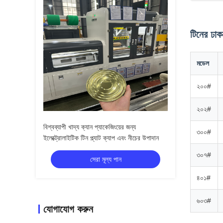
টিনের ঢাক
মডেল
২০০#
২০২#
বিশ্বব্যাপী খাদ্য ক্যান প্যাকেজিংয়ের জন্য
৩০০#
ইলেক্ট্রোলাইটিক টিন প্ল্যাট ক্যাপ এবং নীচের উপাদান
৩০৭#
সেরা মূল্য পান
৪০১#
৬০৩#
যোগাযোগ করুন