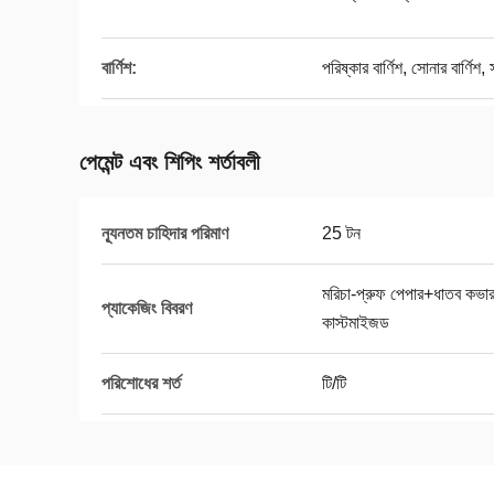
বার্ণিশ:
পরিষ্কার বার্ণিশ, সোনার বার্ণিশ, 
পেমেন্ট এবং শিপিং শর্তাবলী
ন্যূনতম চাহিদার পরিমাণ
25 টন
মরিচা-প্রুফ পেপার+ধাতব কভার
প্যাকেজিং বিবরণ
কাস্টমাইজড
পরিশোধের শর্ত
টি/টি