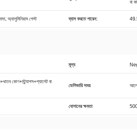
বা ক
সাদা, অ্যালুমিনিয়াম পেস্ট
ব্যাস করতে পারেন:
49.5
মূল্য
Neg
+ধাতব কোণ+স্ট্র্যাপস+প্যালেট বা
ডেলিভারি সময়
আলো
যোগানের ক্ষমতা
50