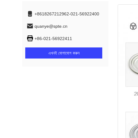
+8618267212962-021-56922400
quanye@spte.cn
+86-021-56922411
এখনই যোগাযোগ করুন