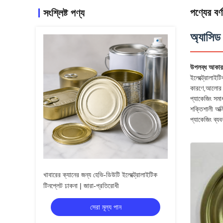
পণ্যের বর্ণ
সংশ্লিষ্ট পণ্য
অ্যাসিড
উপলব্ধ আকার
ইলেক্ট্রোলাইটি
কারণে,আলোর সু
প্যাকেজিং সম
শক্তিশালী অক্স
প্যাকেজিং ব্যব
খাবারের ক্যানের জন্য হেভি-ডিউটি ​​ইলেক্ট্রোলাইটিক
টিনপ্লেট ঢাকনা | জারা-প্রতিরোধী
সেরা মূল্য পান