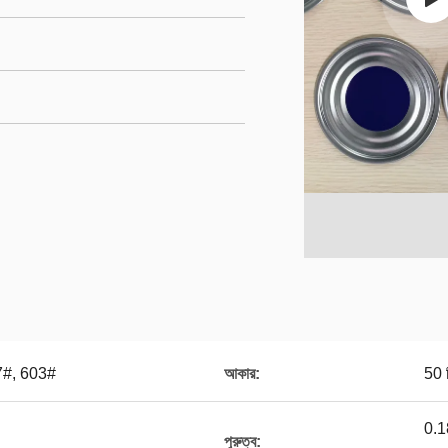
7#, 603#
আকার:
50 ম
0.18
পুরুত্ব: