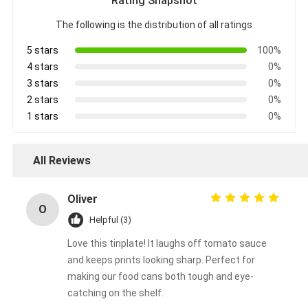
Rating Snapshot
The following is the distribution of all ratings
5 stars
100%
4 stars
0%
3 stars
0%
2 stars
0%
1 stars
0%
All Reviews
Oliver
O
Helpful (3)
Love this tinplate! It laughs off tomato sauce
and keeps prints looking sharp. Perfect for
making our food cans both tough and eye-
catching on the shelf.