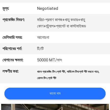
কারখানা
মূল্য:
Negotiated
ভ্রমণ
প্যাকেজিং বিবরণ:
মরিচা-প্রমাণ কাগজ+ধাতু কভার+ধাতু
কোণ+স্ট্র্যাপ+প্যালেট বা কাস্টমাইজড
মান
ডেলিভারি সময়:
আলোচনা
নিয়ন্ত্রণ
পরিশোধের শর্ত:
টি/টি
যোগাযোগ
যোগানের ক্ষমতা:
50000 MT/মাস
করুন
লক্ষণীয় করা:
,
,
ধাতব প্যাকেজিং টিন প্লেট শীট
সার্ডিনেস টিনপ্লেট শীট করতে পারে
রোলস টিন প্লেট শীট
খবর
ভালো দাম
মামলা