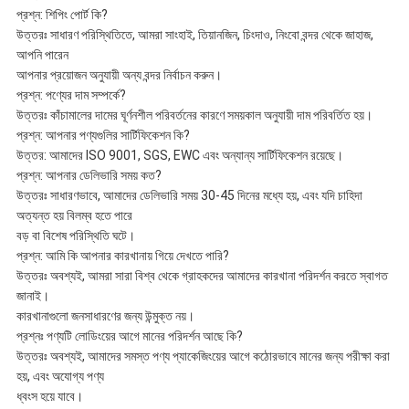
প্রশ্ন: শিপিং পোর্ট কি?
উত্তরঃ সাধারণ পরিস্থিতিতে, আমরা সাংহাই, তিয়ানজিন, চিংদাও, নিংবো বন্দর থেকে জাহাজ,
আপনি পারেন
আপনার প্রয়োজন অনুযায়ী অন্য বন্দর নির্বাচন করুন।
প্রশ্ন: পণ্যের দাম সম্পর্কে?
উত্তরঃ কাঁচামালের দামের ঘূর্ণনশীল পরিবর্তনের কারণে সময়কাল অনুযায়ী দাম পরিবর্তিত হয়।
প্রশ্ন: আপনার পণ্যগুলির সার্টিফিকেশন কি?
উত্তর: আমাদের ISO 9001, SGS, EWC এবং অন্যান্য সার্টিফিকেশন রয়েছে।
প্রশ্ন: আপনার ডেলিভারি সময় কত?
উত্তরঃ সাধারণভাবে, আমাদের ডেলিভারি সময় 30-45 দিনের মধ্যে হয়, এবং যদি চাহিদা
অত্যন্ত হয় বিলম্ব হতে পারে
বড় বা বিশেষ পরিস্থিতি ঘটে।
প্রশ্ন: আমি কি আপনার কারখানায় গিয়ে দেখতে পারি?
উত্তরঃ অবশ্যই, আমরা সারা বিশ্ব থেকে গ্রাহকদের আমাদের কারখানা পরিদর্শন করতে স্বাগত
জানাই।
কারখানাগুলো জনসাধারণের জন্য উন্মুক্ত নয়।
প্রশ্নঃ পণ্যটি লোডিংয়ের আগে মানের পরিদর্শন আছে কি?
উত্তরঃ অবশ্যই, আমাদের সমস্ত পণ্য প্যাকেজিংয়ের আগে কঠোরভাবে মানের জন্য পরীক্ষা করা
হয়, এবং অযোগ্য পণ্য
ধ্বংস হয়ে যাবে।