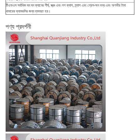
টিএফএস সর্বাধিক ঘন ঘন ক্যানের শীর্ষ, স্ক্রু এবং লগ ক্যাপ, স্ন্যাপ এবং প্রেস-অন বন্ধ এবং অগভীর টানা
খাবারের ক্যানগুলির জন্য ব্যবহৃত হয়।
পণ্য প্রদর্শনী