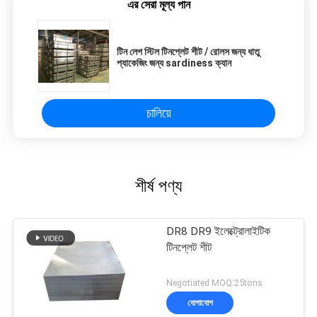
এর সেরা মূল্য পান
টিন লেপ স্টিল টিনপ্লেট শীট / রোলস জন্য ধাতু
প্যাকেজিং জন্য sardiness ক্যান
চালিয়ে
শীর্ষ পণ্য
DR8 DR9 ইলেক্ট্রোলাইটিক
টিনপ্লেট শীট
Negotiated MOQ:25tons
যোগাযোগ