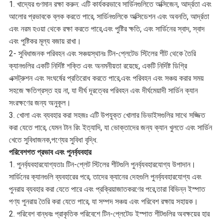
1. খাদ্যের গুণমান রক্ষা করুন: এটি কার্যকরভাবে সার্ডিনগুলিতে অক্সিজেন, আর্দ্রতা এবং
আলোর প্রভাবকে ব্লক করতে পারে, সার্ডিনগুলিকে অক্সিডেশন এবং অবনতি, আর্দ্রতা
এবং নরম হওয়া থেকে রক্ষা করতে পারে,এবং পুষ্টির ক্ষতি, এবং সার্ডিনের স্বাদ, স্বাদ
এবং পুষ্টিকর মূল্য বজায় রাখা।
2- সুবিধাজনক পরিবহন এবং সঞ্চয়স্থানঃ টিন-প্লেটেড স্টিলের শীট থেকে তৈরি
ক্যানগুলির একটি নির্দিষ্ট শক্তি এবং অনমনীয়তা রয়েছে, একটি নির্দিষ্ট ডিগ্রি
এক্সট্রুশন এবং সংঘর্ষের প্রতিরোধ করতে পারে,এবং পরিবহন এবং সঞ্চয় করার সময়
সহজে ক্ষতিগ্রস্ত হয় না, যা দীর্ঘ দূরত্বের পরিবহন এবং দীর্ঘমেয়াদী সার্ডিন ক্যান
সংরক্ষণের জন্য অনুকূল।
3. খোলা এবং ব্যবহার করা সহজঃ এটি উপযুক্ত খোলার ডিভাইসগুলির সাথে সজ্জিত
করা যেতে পারে, যেমন টান রিং ইত্যাদি, যা ভোক্তাদের জন্য ক্যান খুলতে এবং সার্ডিন
খেতে সুবিধাজনক,পণ্যের সুবিধা বৃদ্ধি.
পরিবেশগত প্রভাব এবং পুনর্ব্যবহার
1. পুনর্ব্যবহারযোগ্যতাঃ টিন-প্লেট স্টিলের শীটগুলি পুনর্ব্যবহারযোগ্য উপাদান।
সার্ডিনের ক্যানগুলি ব্যবহারের পরে, তাদের ক্যানের দেহগুলি পুনর্ব্যবহারযোগ্য এবং
পুনরায় ব্যবহার করা যেতে পারে এবং প্রক্রিয়াজাতকরণের পরে,তারা বিভিন্ন ইস্পাত
পণ্য পুনরায় তৈরি করা যেতে পারে, যা সম্পদ সঞ্চয় এবং পরিবেশ রক্ষায় সহায়ক।
2. পরিবেশ বান্ধবঃ প্রাকৃতিক পরিবেশে টিন-প্লেটেড ইস্পাত শীটগুলির অবক্ষয়ের হার