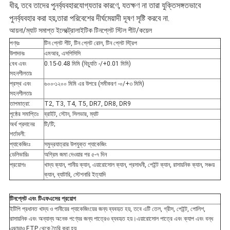
ধীর, তবে তাদের পুনর্ব্যবহারযোগ্যতার কারণে, যতক্ষণ না তারা যুক্তিসঙ্গতভাবে
পুনর্ব্যবহার করা হয়,তারা পরিবেশের দীর্ঘমেয়াদী দূষণ সৃষ্টি করবে না.
আয়না/ম্যাট সমাপ্ত ইলেক্ট্রোলাইটিক টিনপ্লেট স্টিল শীট/কয়েল
পণ্যঃ
টিন প্লেট শীট, টিন প্লেট রোল, টিন প্লেট স্ট্রিপ
উপাদানঃ
এমআর, এসপিসিসি
বেধ এবং
0.15-0.48 মিমি (বিচ্যুতি -/+0.01 মিমি)
সহনশীলতাঃ
প্রস্থ এবং
৬০০-১২০০ মিমি এর উপরে (সমীকরণ -০/+৩ মিমি)
সহনশীলতাঃ
তাপমাত্রা:
T2, T3, T4, T5, DR7, DR8, DR9
পৃষ্ঠের সমাপ্তিঃ
ব্রাইট, স্টোন, সিলভার, ম্যাট
অর্থ প্রদানের
টি/টি;
শর্তাবলী:
প্যাকেজিংঃ
সমুদ্রযাত্রার উপযুক্ত প্যাকেজিং
ডেলিভারিঃ
অগ্রিম জমা দেওয়ার পর ৫-৭ দিন
প্রয়োগঃ
খাদ্য ক্যান, পানীয় ক্যান, এয়ারোসোল ক্যান, প্রসাধনী, পেইন্ট ক্যান, রাসায়নিক ক্যান, সঞ্চয়
ক্যান, ব্যাটারি, স্টেশনারি ইত্যাদি
টিনপ্লেট এবং টিএফএসের প্রয়োগ
ইটিপি প্রধানত খাদ্য ও পানীয়ের প্যাকেজিংয়ের জন্য ব্যবহৃত হয়, তবে এটি তেল, গ্রীস, পেইন্ট, পোলিশ,
রাসায়নিক এবং অন্যান্য অনেক পণ্যের জন্য পাত্রেও ব্যবহৃত হয়।এয়ারোসোল পাত্রে এবং ক্যাপ এবং বন্ধ
এছাড়াও ETP থেকে তৈরি করা হয়.