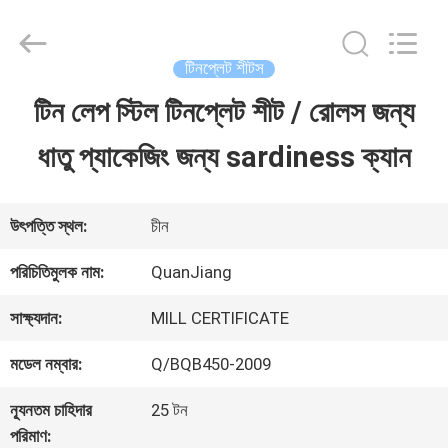
SHANGHAI
QUANYE
METAL
PACKAGING
টিনপ্লেট শীটস
MATERIALS
CO.,LTD.
টিন লেপ স্টিল টিনপ্লেট শীট / রোলস জন্য
বাড়ি
All
Rights
ধাতু প্যাকেজিং জন্য sardiness ক্যান
Reserved.
পণ্য
উৎপত্তি স্থল:
চীন
ভিডিও
পরিচিতিমুলক নাম:
QuanJiang
সাক্ষ্যদান:
MILL CERTIFICATE
আমাদের
মডেল নম্বার:
Q/BQB450-2009
সম্পর্কে
ন্যূনতম চাহিদার
25 টন
পরিমাণ: