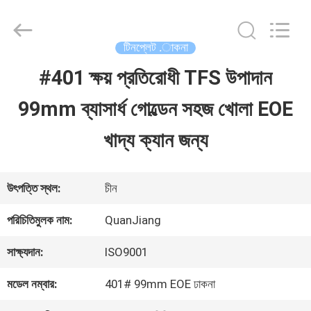
SHANGHAI
QUANYE
METAL
PACKAGING
টিনপ্লেট .াকনা
MATERIALS
CO.,LTD.
#401 ক্ষয় প্রতিরোধী TFS উপাদান
বাড়ি
All
Rights
99mm ব্যাসার্ধ গোল্ডেন সহজ খোলা EOE
Reserved.
পণ্য
খাদ্য ক্যান জন্য
ভিডিও
উৎপত্তি স্থল:
চীন
পরিচিতিমুলক নাম:
QuanJiang
আমাদের
সাক্ষ্যদান:
ISO9001
সম্পর্কে
মডেল নম্বার:
401# 99mm EOE ঢাকনা