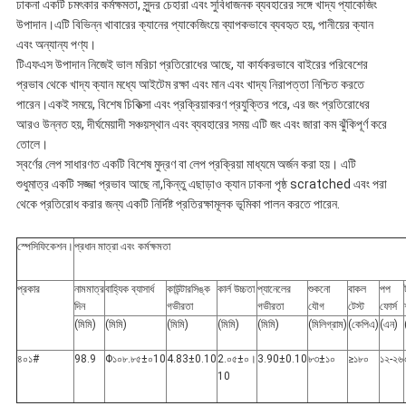
ঢাকনা একটি চমৎকার কর্মক্ষমতা, সুন্দর চেহারা এবং সুবিধাজনক ব্যবহারের সঙ্গে খাদ্য প্যাকেজিং
উপাদান।এটি বিভিন্ন খাবারের ক্যানের প্যাকেজিংয়ে ব্যাপকভাবে ব্যবহৃত হয়, পানীয়ের ক্যান
এবং অন্যান্য পণ্য।
টিএফএস উপাদান নিজেই ভাল মরিচা প্রতিরোধের আছে, যা কার্যকরভাবে বাইরের পরিবেশের
প্রভাব থেকে খাদ্য ক্যান মধ্যে আইটেম রক্ষা এবং মান এবং খাদ্য নিরাপত্তা নিশ্চিত করতে
পারেন।একই সময়ে, বিশেষ চিকিত্সা এবং প্রক্রিয়াকরণ প্রযুক্তির পরে, এর জং প্রতিরোধের
আরও উন্নত হয়, দীর্ঘমেয়াদী সঞ্চয়স্থান এবং ব্যবহারের সময় এটি জং এবং জারা কম ঝুঁকিপূর্ণ করে
তোলে।
স্বর্ণের লেপ সাধারণত একটি বিশেষ মুদ্রণ বা লেপ প্রক্রিয়া মাধ্যমে অর্জন করা হয়। এটি
শুধুমাত্র একটি সজ্জা প্রভাব আছে না,কিন্তু এছাড়াও ক্যান ঢাকনা পৃষ্ঠ scratched এবং পরা
থেকে প্রতিরোধ করার জন্য একটি নির্দিষ্ট প্রতিরক্ষামূলক ভূমিকা পালন করতে পারেন.
স্পেসিফিকেশন।
প্রধান মাত্রা এবং কর্মক্ষমতা
প্রকার
নামমাত্র
বাহ্যিক ব্যাসার্ধ
কাউন্টারসিঙ্ক
কার্ল উচ্চতা
প্যানেলের
শুকনো
বাকল
পপ
দিন
গভীরতা
গভীরতা
যৌগ
টেস্ট
ফোর্স
(মিমি)
(মিমি)
(মিমি)
(মিমি)
(মিমি)
(মিলিগ্রাম)
(কেপিএ)
(এন)
৪০১#
98.9
Φ১০৮.৮৫±০10
4.83±0.10
2.০৫±০।
3.90±0.10
৮৩±১০
≥১৮০
১২-২৬
10