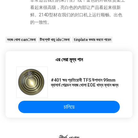
看起来很高级，亮白色的内部让产品看起来很新
鲜。214D型材在我们的封口机上运行顺畅。出色
的一致性。
সহজ খোলা canাকনা
টিনপ্লেট ধাতু idsাকনা
tinplate কভার করতে পারেন
এর সেরা মূল্য পান
#401 ক্ষয় প্রতিরোধী TFS উপাদান 99mm
ব্যাসার্ধ গোল্ডেন সহজ খোলা EOE খাদ্য ক্যান জন্য
চালিয়ে