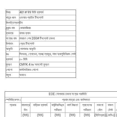
বিষয়
401# 99 মিমি ব্যাসার্ধ
ধাতুর ধরন
এমআর প্রাইম টিনপ্লেট
উৎপত্তিস্থল
চীন
ব্র্যান্ড নাম
কোয়ানজিয়াং
ব্যবহার
খাবার ক্যান
পণ্যের নাম
সাধারণ শেষ 200# টিনপ্লেট ঢাকনা
উপাদান
গ্রেড টিনপ্লেট
আকৃতি
গোলাকার আকৃতি
রঙ
সিলভার, গ্লোডেন, স্বচ্ছ ল্যাকুর, সাদা অ্যালুমিনিয়াম পেস্ট
ব্যাসার্ধ
৫০ মিমি
মুদ্রণ
CMYK 4 রঙ অফসেট মুদ্রণ
লোগো
কাস্টমাইজড লোগো
নমুনা
অবাধে
EOE গোলাকার ঢাকনা পণ্যের পরামিতি
স্পেসিফিকেশন।
প্রধান মাত্রা এবং কর্মক্ষমতা
প্রকার
নামমাত্র
বাহ্যিক ব্যাসার্ধ
কাউন্টারসিঙ্ক
কার্ল উচ্চতা
প্যানেলের
শুকনো
বাকল
দিন
গভীরতা
গভীরতা
যৌগ
টেস্ট
(মিমি)
(মিমি)
(মিমি)
(মিমি)
(মিমি)
(মিলিগ্রাম)
(কেপিএ)