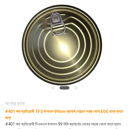
উদ্ধৃতির
জন্য
আবেদন
সাইট
ম্যাপ
গোপনীয়তা
পণ্যের বর্ণনা
#401 ক্ষয় প্রতিরোধী TFS উপাদান 99mm ব্যাসার্ধ গোল্ডেন সহজ খোলা EOE খাদ্য ক্যান
নীতি
জন্য
#401 ক্ষয় প্রতিরোধী টিএফএস উপাদান 99 মিমি ব্যাসার্ধের সোনার সহজে খোলা খাদ্য ক্যান