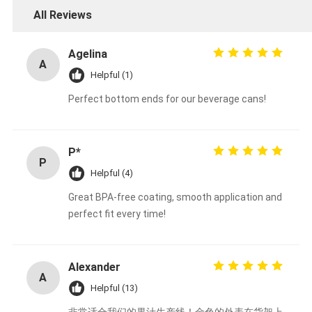
All Reviews
Agelina
A
Helpful (1)
Perfect bottom ends for our beverage cans!
P*
P
Helpful (4)
Great BPA-free coating, smooth application and
perfect fit every time!
Alexander
A
Helpful (13)
非常适合我们的果汁生产线！金色的外表在货架上