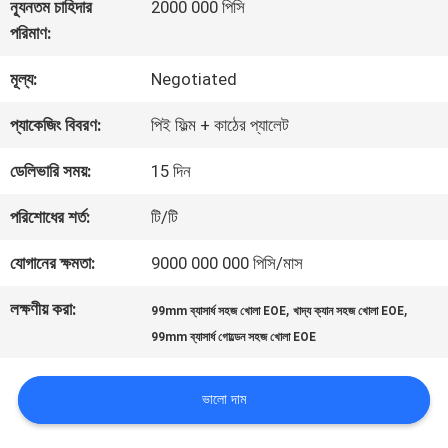
কারখানা
ন্যূনতম চাহিদার
2000 000 পিসি
পরিমাণ:
ভ্রমণ
মূল্য:
Negotiated
মান
প্যাকেজিং বিবরণ:
পিই ফিল্ম + কাঠের প্যালেট
নিয়ন্ত্রণ
ডেলিভারি সময়:
15 দিন
পরিশোধের শর্ত:
টি/টি
যোগাযোগ
যোগানের ক্ষমতা:
9000 000 000 পিসি/মাস
করুন
লক্ষণীয় করা:
,
,
99mm ব্যাসার্ধ সহজ খোলা EOE
খাদ্য ক্যান সহজ খোলা EOE
99mm ব্যাসার্ধ গোল্ডেন সহজ খোলা EOE
খবর
ভালো দাম
মামলা