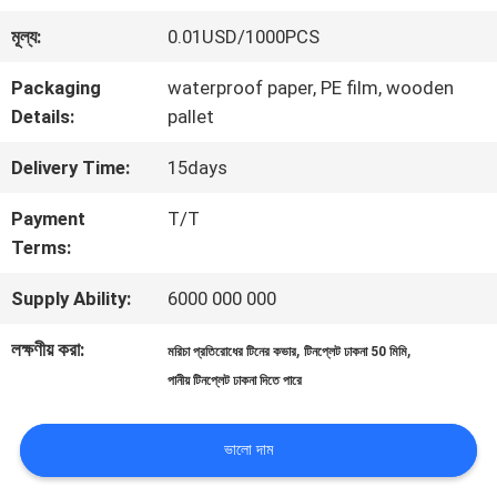
কারখানা
মূল্য:
0.01USD/1000PCS
ভ্রমণ
Packaging
waterproof paper, PE film, wooden
Details:
pallet
মান
Delivery Time:
15days
নিয়ন্ত্রণ
Payment
T/T
Terms:
যোগাযোগ
Supply Ability:
6000 000 000
করুন
লক্ষণীয় করা:
,
,
মরিচা প্রতিরোধের টিনের কভার
টিনপ্লেট ঢাকনা 50 মিমি
পানীয় টিনপ্লেট ঢাকনা দিতে পারে
খবর
ভালো দাম
মামলা