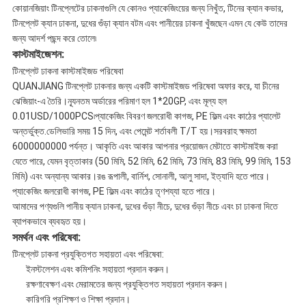
কোয়ানজিয়াং টিনপ্লেটের ঢাকনাগুলি যে কোনও প্যাকেজিংয়ের জন্য নিখুঁত, টিনের ক্যান কভার,
টিনপ্লেট ক্যান ঢাকনা, দুধের গুঁড়া ক্যান বটম এবং পানীয়ের ঢাকনা খুঁজছেন এমন যে কেউ তাদের
জন্য আদর্শ পছন্দ করে তোলে৷
কাস্টমাইজেশন:
টিনপ্লেট ঢাকনা কাস্টমাইজড পরিষেবা
QUANJIANG টিনপ্লেট ঢাকনার জন্য একটি কাস্টমাইজড পরিষেবা অফার করে, যা চীনের
ঝেজিয়াং-এ তৈরি।ন্যূনতম অর্ডারের পরিমাণ হল 1*20GP, এবং মূল্য হল
0.01USD/1000PCS৷প্যাকেজিং বিবরণ জলরোধী কাগজ, PE ফিল্ম এবং কাঠের প্যালেট
অন্তর্ভুক্ত.ডেলিভারি সময় 15 দিন, এবং পেমেন্ট শর্তাবলী T/T হয়।সরবরাহ ক্ষমতা
6000000000 পর্যন্ত। আকৃতি এবং আকার আপনার প্রয়োজন মেটাতে কাস্টমাইজ করা
যেতে পারে, যেমন বৃত্তাকার (50 মিমি, 52 মিমি, 62 মিমি, 73 মিমি, 83 মিমি, 99 মিমি, 153
মিমি) এবং অন্যান্য আকার।রঙ রূপালী, বার্নিশ, সোনালী, আলু সাদা, ইত্যাদি হতে পারে।
প্যাকেজিং জলরোধী কাগজ, PE ফিল্ম এবং কাঠের তৃণশয্যা হতে পারে।
আমাদের পণ্যগুলি পানীয় ক্যান ঢাকনা, দুধের গুঁড়া নীচে, দুধের গুঁড়া নীচে এবং চা ঢাকনা দিতে
ব্যাপকভাবে ব্যবহৃত হয়।
সমর্থন এবং পরিষেবা:
টিনপ্লেট ঢাকনা প্রযুক্তিগত সহায়তা এবং পরিষেবা:
ইনস্টলেশন এবং কমিশনিং সহায়তা প্রদান করুন।
রক্ষণাবেক্ষণ এবং মেরামতের জন্য প্রযুক্তিগত সহায়তা প্রদান করুন।
কারিগরি প্রশিক্ষণ ও শিক্ষা প্রদান।