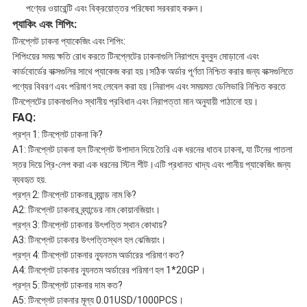
পণ্যের ওয়ারেন্টি এবং বিক্রয়োত্তর পরিষেবা সরবরাহ করুন।
প্যাকিং এবং শিপিং:
টিনপ্লেট ঢাকনা প্যাকেজিং এবং শিপিং:
শিপিংয়ের সময় ক্ষতি রোধ করতে টিনপ্লেটের ঢাকনাগুলি নিরাপদে বুদ্বুদ মোড়ানো এবং
কার্ডবোর্ডের বাক্সগুলির সাথে প্যাকেজ করা হয়।সঠিক অর্ডার পূর্ণতা নিশ্চিত করার জন্য বাক্সগুলিতে
পণ্যের বিবরণ এবং পরিমাণ সহ লেবেল করা হয়।নিরাপদ এবং সময়মত ডেলিভারি নিশ্চিত করতে
টিনপ্লেটের ঢাকনাগুলিও স্থানীয় প্রবিধান এবং নিরাপত্তা মান অনুযায়ী পাঠানো হয়।
FAQ:
প্রশ্ন 1: টিনপ্লেট ঢাকনা কি?
A1: টিনপ্লেট ঢাকনা হল টিনপ্লেট উপাদান দিয়ে তৈরি এক ধরনের ধাতব ঢাকনা, যা টিনের পাতলা
স্তর দিয়ে প্রি-লেপ করা এক ধরনের স্টিল শীট।এটি প্রধানত খাদ্য এবং পানীয় প্যাকেজিং জন্য
ব্যবহৃত হয়.
প্রশ্ন 2: টিনপ্লেট ঢাকনার ব্র্যান্ড নাম কি?
A2: টিনপ্লেট ঢাকনার ব্র্যান্ডের নাম কোয়ানজিয়াং।
প্রশ্ন 3: টিনপ্লেট ঢাকনার উৎপত্তি স্থান কোথায়?
A3: টিনপ্লেট ঢাকনার উৎপত্তিস্থল হল ঝেজিয়াং।
প্রশ্ন 4: টিনপ্লেট ঢাকনার ন্যূনতম অর্ডারের পরিমাণ কত?
A4: টিনপ্লেট ঢাকনার ন্যূনতম অর্ডারের পরিমাণ হল 1*20GP।
প্রশ্ন 5: টিনপ্লেট ঢাকনার দাম কত?
A5: টিনপ্লেট ঢাকনার মূল্য 0.01USD/1000PCS।