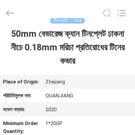
SHANGHAI
QUANYE
METAL
PACKAGING
টিনপ্লেট .াকনা
MATERIALS
CO.,LTD.
50mm বেভারেজ ক্যান টিনপ্লেট ঢাকনা
বাড়ি
All
Rights
নীচে 0.18mm মরিচা প্রতিরোধের টিনের
Reserved.
পণ্য
কভার
ভিডিও
Place of Origin:
Zhejiang
পরিচিতিমুলক নাম:
QUANJIANG
আমাদের
মডেল নম্বার:
202D
সম্পর্কে
Minimum Order
1*20GP
Quantity: