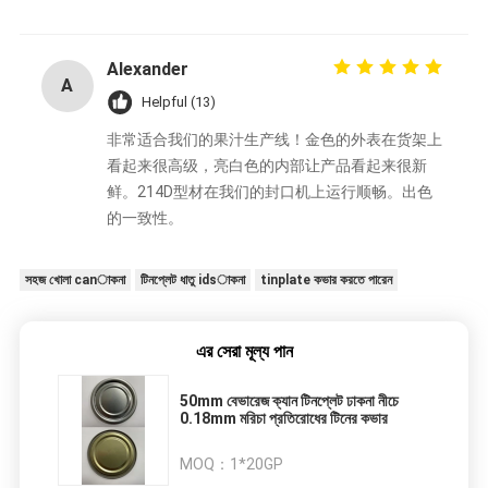
Alexander
A
Helpful (13)
非常适合我们的果汁生产线！金色的外表在货架上
看起来很高级，亮白色的内部让产品看起来很新
鲜。214D型材在我们的封口机上运行顺畅。出色
的一致性。
সহজ খোলা canাকনা
টিনপ্লেট ধাতু idsাকনা
tinplate কভার করতে পারেন
এর সেরা মূল্য পান
50mm বেভারেজ ক্যান টিনপ্লেট ঢাকনা নীচে
0.18mm মরিচা প্রতিরোধের টিনের কভার
MOQ：
1*20GP