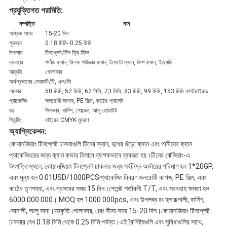
প্রযুক্তিগত পরামিতি:
সম্পত্তি
মান
অগ্রজ সময়
15-20 দিন
পুরুত্ব
0.18 মিমি- 0.25 মিমি
উপাদান
টিনপ্লেট/টিন ফ্রি স্টিল
ব্যবহার
পানীয় ক্যান, মিল্ক পাউডার ক্যান, টমেটো ক্যান, ফিশ ক্যান, ইত্যাদি
আকৃতি
গোলাকার
অর্থপ্রদানের মেয়াদ
টি/টি, এল/সি
আকার
50 মিমি, 52 মিমি, 62 মিমি, 73 মিমি, 83 মিমি, 99 মিমি, 153 মিমি কাস্টমাইজড
প্যাকেজিং
জলরোধী কাগজ, PE ফিল্ম, কাঠের প্যালেট
রঙ
সিলভার, বার্নিশ, গোল্ডেন, আলু হোয়াইট
প্রিন্টিং
বাইরের CMYK মুদ্রণ
অ্যাপ্লিকেশন:
কোয়ানজিয়াং টিনপ্লেট ঢাকনাগুলি টিনের ক্যান, দুধের গুঁড়ো ক্যান এবং পানীয়ের ক্যান
প্যাকেজিংয়ের জন্য ক্যান কভার হিসাবে ব্যাপকভাবে ব্যবহৃত হয়।চীনের ঝেজিয়াং-এ
উৎপত্তিস্থলে, কোয়ানজিয়াং টিনপ্লেট ঢাকনার জন্য সর্বনিম্ন অর্ডারের পরিমাণ হল 1*20GP,
এবং মূল্য হল 0.01USD/1000PCS৷প্যাকেজিং বিবরণ জলরোধী কাগজ, PE ফিল্ম, এবং
কাঠের তৃণশয্যা, এবং প্রসবের সময় 15 দিন।পেমেন্ট শর্তাবলী T/T, এবং সরবরাহ ক্ষমতা হল
6000 000 000। MOQ হল 1000 000pcs, এবং উপলব্ধ রং হল রূপালী, বার্নিশ,
সোনালী, আলু সাদা।আকৃতি গোলাকার, এবং সীসা সময় 15-20 দিন।কোয়ানজিয়াং টিনপ্লেট
ঢাকনার বেধ 0.18 মিমি থেকে 0.25 মিমি পর্যন্ত।এই বৈশিষ্ট্যগুলি এবং সুবিধাগুলির সাথে,