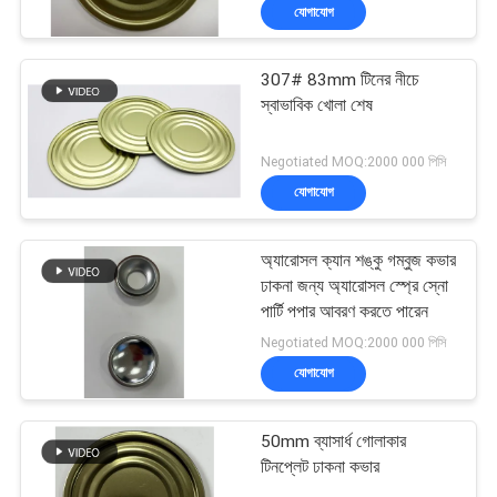
যোগাযোগ
307# 83mm টিনের নীচে
স্বাভাবিক খোলা শেষ
Negotiated MOQ:2000 000 পিসি
যোগাযোগ
অ্যারোসল ক্যান শঙ্কু গম্বুজ কভার
ঢাকনা জন্য অ্যারোসল স্প্রে স্নো
পার্টি পপার আবরণ করতে পারেন
Negotiated MOQ:2000 000 পিসি
যোগাযোগ
50mm ব্যাসার্ধ গোলাকার
টিনপ্লেট ঢাকনা কভার