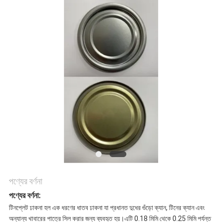
উদ্ধৃতির
জন্য
আবেদন
সাইট
ম্যাপ
গোপনীয়তা
পণ্যের বর্ণনা
নীতি
পণ্যের বর্ণনা:
টিনপ্লেট ঢাকনা হল এক ধরণের ধাতব ঢাকনা যা প্রধানত দুধের গুঁড়ো ক্যান, টিনের ক্যান এবং
অন্যান্য খাবারের পাত্রে সিল করার জন্য ব্যবহৃত হয়।এটি 0.18 মিমি থেকে 0.25 মিমি পর্যন্ত