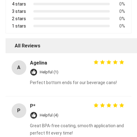
4 stars
0%
3 stars
0%
2 stars
0%
1 stars
0%
All Reviews
Agelina
A
Helpful (1)
Perfect bottom ends for our beverage cans!
P*
P
Helpful (4)
Great BPA-free coating, smooth application and
perfect fit every time!