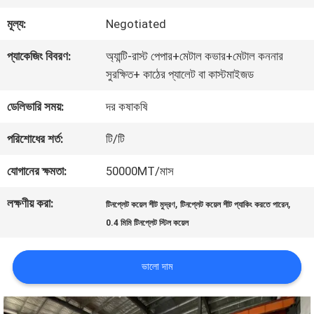
কারখানা
মূল্য:
Negotiated
ভ্রমণ
প্যাকেজিং বিবরণ:
অ্যান্টি-রাস্ট পেপার+মেটাল কভার+মেটাল কননার
সুরক্ষিত+ কাঠের প্যালেট বা কাস্টমাইজড
মান
ডেলিভারি সময়:
দর কষাকষি
নিয়ন্ত্রণ
পরিশোধের শর্ত:
টি/টি
যোগাযোগ
যোগানের ক্ষমতা:
50000MT/মাস
করুন
লক্ষণীয় করা:
,
,
টিনপ্লেট কয়েল শীট মুদ্রণ
টিনপ্লেট কয়েল শীট প্যাকিং করতে পারেন
0.4 মিমি টিনপ্লেট স্টিল কয়েল
খবর
ভালো দাম
মামলা