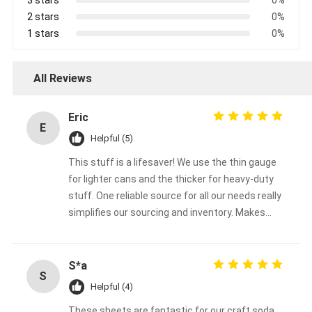
2 stars
0%
1 stars
0%
All Reviews
Eric
E
Helpful (5)
This stuff is a lifesaver! We use the thin gauge
for lighter cans and the thicker for heavy-duty
stuff. One reliable source for all our needs really
simplifies our sourcing and inventory. Makes
everything easier.
S*a
S
Helpful (4)
These sheets are fantastic for our craft soda