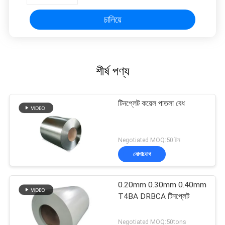
চালিয়ে
শীর্ষ পণ্য
টিনপ্লেট কয়েল পাতলা বেধ
Negotiated MOQ:50 টন
যোগাযোগ
0.20mm 0.30mm 0.40mm
T4BA DRBCA টিনপ্লেট
Negotiated MOQ:50tons