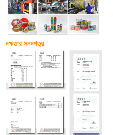
দক্ষতার সনদপত্র