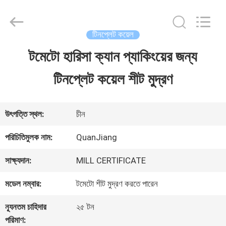
SHANGHAI
QUANYE
METAL
PACKAGING
টিনপ্লেট কয়েল
MATERIALS
CO.,LTD.
টমেটো হারিসা ক্যান প্যাকিংয়ের জন্য
বাড়ি
All
Rights
টিনপ্লেট কয়েল শীট মুদ্রণ
Reserved.
পণ্য
উৎপত্তি স্থল:
চীন
ভিডিও
পরিচিতিমুলক নাম:
QuanJiang
সাক্ষ্যদান:
MILL CERTIFICATE
আমাদের
মডেল নম্বার:
টমেটো শীট মুদ্রণ করতে পারেন
সম্পর্কে
ন্যূনতম চাহিদার
২৫ টন
পরিমাণ: