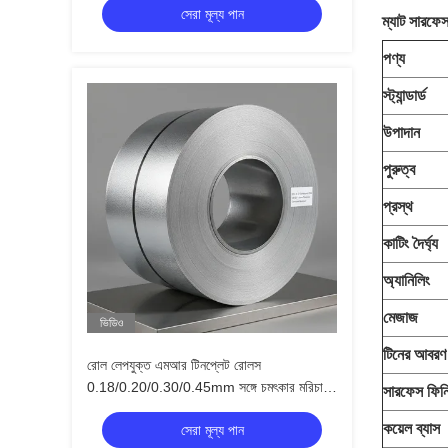
সেরা মূল্য পান
ম্যাট সারফেস
পণ্য
স্ট্যান্ডার্ড
উপাদান
পুরুত্ব
প্রস্থ
কাটিং দৈর্ঘ্য
অ্যানিলিং
মেজাজ
ভিডিও
টিনের আবরণ
রোল লেপযুক্ত এমআর টিনপ্লেট রোলস
0.18/0.20/0.30/0.45mm সঙ্গে চমৎকার মরিচা
সারফেস ফিন
প্রতিরোধের
কয়েল ব্যাস
সেরা মূল্য পান