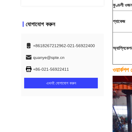
কুণ্ডলী ওজ
প্যাকেজ
যোগাযোগ করুন
+8618267212962-021-56922400
অ্যাপ্লিকেশ
quanye@spte.cn
ওয়ার্কশপ
+86-021-56922411
এখনই যোগাযোগ করুন