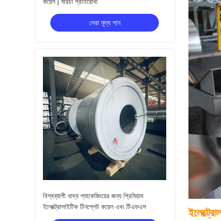
কয়েল | মরিচা প্রতিরোধী
সেরা মূল্য পান
বিশ্বব্যাপী খাদ্য প্যাকেজিংয়ের জন্য প্রিমিয়াম
ইলেক্ট্রোলাইটিক টিনপ্লেট কয়েল এবং টিএফএস
ইলেক্ট্রো