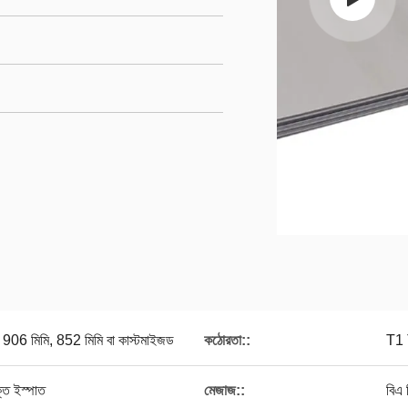
906 মিমি, 852 মিমি বা কাস্টমাইজড
কঠোরতা::
T1
্ত ইস্পাত
মেজাজ::
বিএ 