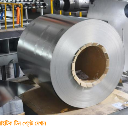
লাইটিক টিন প্লেট
দেখান