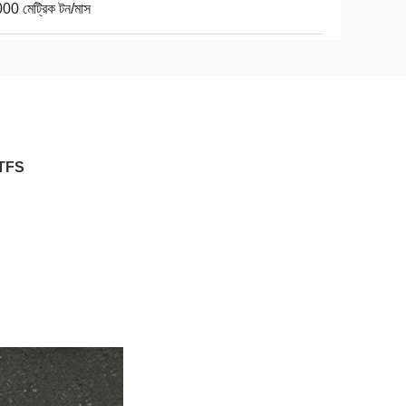
00 মেট্রিক টন/মাস
E TFS