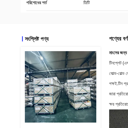
পরিশোধের শর্ত
টি/টি
পণ্যের বর্ণ
সংশ্লিষ্ট পণ্য
মাংসের জন্য
টিনপ্লেট (এস
কোল্ড-রোল্ড 
পক্ষই.টিন প
জারা প্রতিরো
ক্ষয় প্রতি