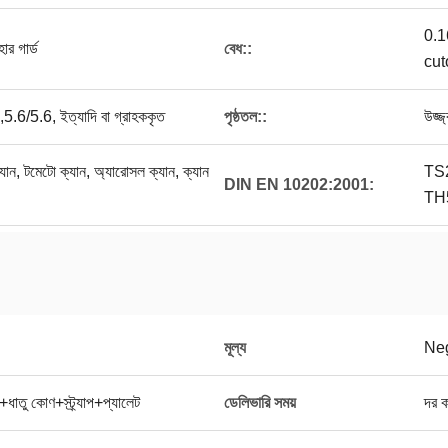
0.
ার গার্ড
বেধ::
cu
.6/5.6, ইত্যাদি বা গ্রাহককৃত
পৃষ্ঠতল::
উজ্জ
ক্যান, টমেটো ক্যান, অ্যারোসল ক্যান, ক্যান
TS
DIN EN 10202:2001:
TH
মূল্য
Neg
ধাতু কোণ+স্ট্র্যাপ+প্যালেট
ডেলিভারি সময়
দর 