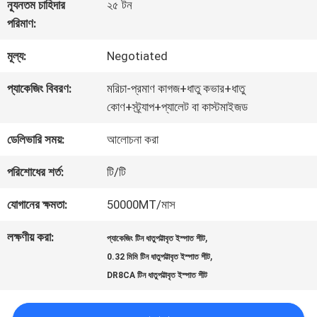
কারখানা
ন্যূনতম চাহিদার
২৫ টন
পরিমাণ:
ভ্রমণ
মূল্য:
Negotiated
মান
প্যাকেজিং বিবরণ:
মরিচা-প্রমাণ কাগজ+ধাতু কভার+ধাতু
কোণ+স্ট্র্যাপ+প্যালেট বা কাস্টমাইজড
নিয়ন্ত্রণ
ডেলিভারি সময়:
আলোচনা করা
যোগাযোগ
পরিশোধের শর্ত:
টি/টি
করুন
যোগানের ক্ষমতা:
50000MT/মাস
লক্ষণীয় করা:
,
প্যাকেজিং টিন ধাতুপট্টাবৃত ইস্পাত শীট
খবর
,
0.32 মিমি টিন ধাতুপট্টাবৃত ইস্পাত শীট
DR8CA টিন ধাতুপট্টাবৃত ইস্পাত শীট
মামলা