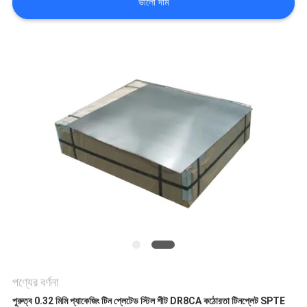
ভালো দাম
উদ্ধৃতির
জন্য
আবেদন
সাইট
ম্যাপ
গোপনীয়তা
নীতি
পণ্যের বর্ণনা
পুরুত্ব 0.32 মিমি প্যাকেজিং টিন প্লেটেড স্টিল শীট DR8CA কঠোরতা টিনপ্লেট SPTE