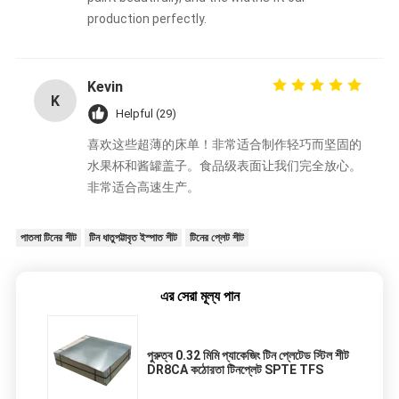
production perfectly.
Kevin
K
Helpful (29)
喜欢这些超薄的床单！非常适合制作轻巧而坚固的
水果杯和酱罐盖子。食品级表面让我们完全放心。
非常适合高速生产。
পাতলা টিনের শীট
টিন ধাতুপট্টাবৃত ইস্পাত শীট
টিনের প্লেট শীট
এর সেরা মূল্য পান
পুরুত্ব 0.32 মিমি প্যাকেজিং টিন প্লেটেড স্টিল শীট
DR8CA কঠোরতা টিনপ্লেট SPTE TFS