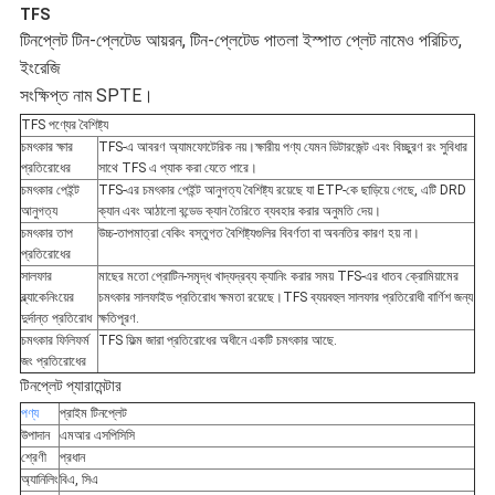
TFS
টিনপ্লেট টিন-প্লেটেড আয়রন, টিন-প্লেটেড পাতলা ইস্পাত প্লেট নামেও পরিচিত,
ইংরেজি
সংক্ষিপ্ত নাম SPTE।
TFS পণ্যের বৈশিষ্ট্য
চমৎকার ক্ষার
TFS-এ আবরণ অ্যামফোটেরিক নয়।ক্ষারীয় পণ্য যেমন ডিটারজেন্ট এবং বিচ্ছুরণ রং সুবিধার
প্রতিরোধের
সাথে TFS এ প্যাক করা যেতে পারে।
চমৎকার পেইন্ট
TFS-এর চমৎকার পেইন্ট আনুগত্য বৈশিষ্ট্য রয়েছে যা ETP-কে ছাড়িয়ে গেছে, এটি DRD
আনুগত্য
ক্যান এবং আঠালো বন্ডেড ক্যান তৈরিতে ব্যবহার করার অনুমতি দেয়।
চমৎকার তাপ
উচ্চ-তাপমাত্রা বেকিং বস্তুগত বৈশিষ্ট্যগুলির বিবর্ণতা বা অবনতির কারণ হয় না।
প্রতিরোধের
সালফার
মাছের মতো প্রোটিন-সমৃদ্ধ খাদ্যদ্রব্য ক্যানিং করার সময় TFS-এর ধাতব ক্রোমিয়ামের
ব্ল্যাকেনিংয়ের
চমৎকার সালফাইড প্রতিরোধ ক্ষমতা রয়েছে।TFS ব্যয়বহুল সালফার প্রতিরোধী বার্ণিশ জন্য
দুর্দান্ত প্রতিরোধ
ক্ষতিপূরণ.
চমৎকার ফিলিফর্ম
TFS ফিল্ম জারা প্রতিরোধের অধীনে একটি চমৎকার আছে.
জং প্রতিরোধের
টিনপ্লেট প্যারামেন্টার
পণ্য
প্রাইম টিনপ্লেট
উপাদান
এমআর এসপিসিসি
শ্রেণী
প্রধান
অ্যানিলিং
বিএ, সিএ