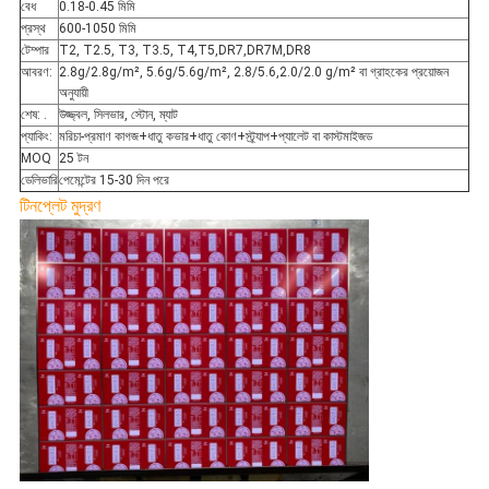
বেধ
0.18-0.45 মিমি
প্রস্থ
600-1050 মিমি
টেম্পার
T2, T2.5, T3, T3.5, T4,T5,DR7,DR7M,DR8
আবরণ:
2.8g/2.8g/m², 5.6g/5.6g/m², 2.8/5.6,2.0/2.0 g/m² বা গ্রাহকের প্রয়োজন
অনুযায়ী
শেষ: .
উজ্জ্বল, সিলভার, স্টোন, ম্যাট
প্যাকিং:
মরিচা-প্রমাণ কাগজ+ধাতু কভার+ধাতু কোণ+স্ট্র্যাপ+প্যালেট বা কাস্টমাইজড
MOQ
25 টন
ডেলিভারি
পেমেন্টের 15-30 দিন পরে
টিনপ্লেট মুদ্রণ