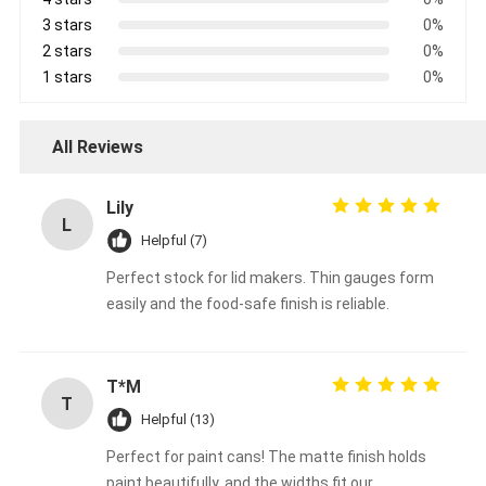
3 stars
0%
2 stars
0%
1 stars
0%
All Reviews
Lily
L
Helpful (7)
Perfect stock for lid makers. Thin gauges form
easily and the food-safe finish is reliable.
T*M
T
Helpful (13)
Perfect for paint cans! The matte finish holds
paint beautifully, and the widths fit our