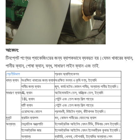
আবেদন:
টিনপ্লেট পণ্যের প্যাকেজিংয়ের জন্য ব্যাপকভাবে ব্যবহৃত হয়।যেমন খাবারের ক্যান,
পানীয় ক্যান, পোষা ক্যান, বন্ধ, সাধারণ লাইন ক্যান এবং তাই.
শ্রেণীবিভাগ
প্রধান অ্যাপ্লিকেশন
খাদ্য ক্যান
সংরক্ষিত খাবারের জন্য ক্যান
সংরক্ষিত মৎস্য ও কৃষি পণ্য, ইত্যাদি
পানীয় জন্য ক্যান
জুস, কার্বনেটেড কোমল পানীয়, অন্যান্য পানীয় ইত্যাদি।
সাধারণ ক্যান
4L ক্যান
অটোমোবাইল তেল, যান্ত্রিক তেল, ইত্যাদি
18L ক্যান
পেইন্ট এবং তেল জন্য শিল্প পাত্রে
বাটি ক্যান
পেইন্ট এবং তেল জন্য শিল্প পাত্রে
এরোসলের বোতল
প্রসাধনী, বিউটেন গ্যাস, কীটনাশক ইত্যাদি।
মুকুট
ক্রাউন ক্যাপস
মদ, কোমল পানীয়ের বোতলের ক্যাপ
অন্যান্য
বৈদ্যুতিক যন্ত্রপাতি
ইলেকট্রনিক আইটেম যেমন টিভি, টিউনার কেস ইত্যাদি।
ইলেকট্রনিক জার
ইলেকট্রনিক আইটেম যেমন ইলেকট্রিক কুকার ইত্যাদি।
অন্যান্য
ব্যাটারি, খেলনা, স্টেশনারি, ইত্যাদির অন্যান্য শেল