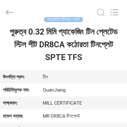
SHANGHAI
QUANYE
METAL
PACKAGING
বৈদ্যুতিন টিনের প্লেট
MATERIALS
CO.,LTD.
পুরুত্ব 0.32 মিমি প্যাকেজিং টিন প্লেটেড
বাড়ি
All
Rights
স্টিল শীট DR8CA কঠোরতা টিনপ্লেট
Reserved.
পণ্য
SPTE TFS
ভিডিও
উৎপত্তি স্থল:
চীন
পরিচিতিমুলক নাম:
QuanJiang
আমাদের
সাক্ষ্যদান:
MILL CERTIFICATE
সম্পর্কে
মডেল নম্বার:
MR DR8CA টিনপ্লেট