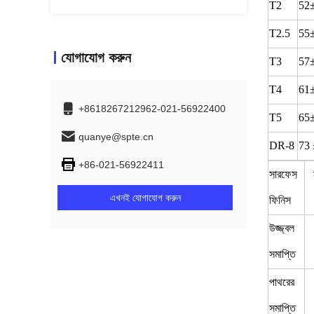
T2
52
T2.5
55
যোগাযোগ করুন
T3
57
T4
61
+8618267212962-021-56922400
T5
65
quanye@spte.cn
DR-8
73 
+86-021-56922411
সারফেস
এখনই যোগাযোগ করুন
ফিনিস
উজ্জ্বল
সমাপ্তি
পাথরের
সমাপ্তি