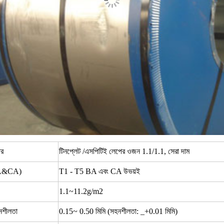
ার
টিনপ্লেট /এসপিটিই লেপের ওজন 1.1/1.1, সেরা দাম
BA&CA)
T1 - T5 BA এবং CA উভয়ই
1.1~11.2g/m2
নশীলতা
0.15~ 0.50 মিমি (সহনশীলতা: _+0.01 মিমি)