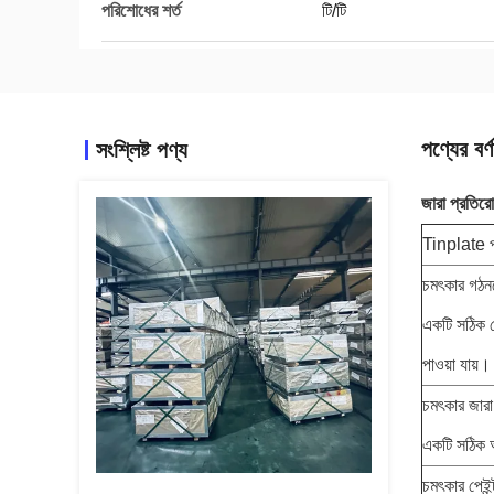
পরিশোধের শর্ত
টি/টি
পণ্যের বর্ণ
সংশ্লিষ্ট পণ্য
জারা প্রতি
Tinplate পণ্
চমৎকার গঠন
একটি সঠিক ম
পাওয়া যায়।
চমৎকার জারা
একটি সঠিক আব
চমৎকার পেইন