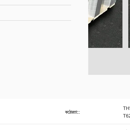
TH
কঠোরতা::
T6