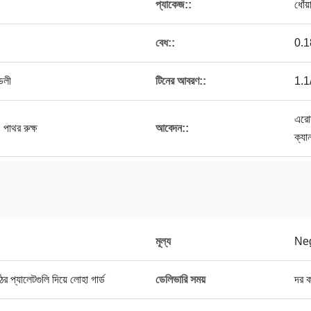
প্যাকেজ::
ধোঁয়
বেধ::
0.1
ডলী
টিনের আবরণ::
1.1
এরোস
 পাথর রুক্ষ
আবেদন::
ক্যা
মূল্য
Neg
র প্যালেটগুলি দিয়ে লোহা গার্ড
ডেলিভারি সময়
দর 