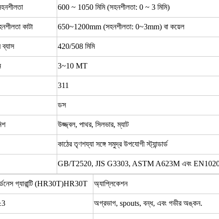
 সহনশীলতা
600 ~ 1050 মিমি (সহনশীলতা: 0 ~ 3 মিমি)
সহনশীলতা কাটা
650~1200mm (সহনশীলতা: 0~3mm) বা কয়েল
 ব্যাস
420/508 মিমি
ন
3~10 MT
311
ডস
িশ
উজ্জ্বল, পাথর, সিলভার, ম্যাট
কাঠের তৃণশয্যা সঙ্গে সমুদ্র উপযোগী স্ট্যান্ডার্ড
GB/T2520, JIS G3303, ASTM A623M এবং EN102
র্ডনেস গ্যারান্টি (HR30T)HR30T
অ্যাপ্লিকেশন
±3
অগ্রভাগ, spouts, বন্ধ, এবং গভীর অঙ্কন.