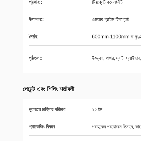
প্রকার::
টিনপ্লেট কয়েল/শীট
উপাদান::
এমআর প্রাইম টিনপ্লেট
দৈর্ঘ্য:
600mm-1100mm বা কুণ্
পৃষ্ঠতল::
উজ্জ্বল, পাথর, ম্যাট, স্লাইভার,
পেমেন্ট এবং শিপিং শর্তাবলী
ন্যূনতম চাহিদার পরিমাণ
২৫ টন
প্যাকেজিং বিবরণ
গ্রাহকের প্রয়োজন হিসাবে, কাঠে