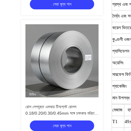
সেরা মূল্য পান
প্রস্থ এবং
দৈর্ঘ্য এবং 
কয়েল ভিতরে
কুণ্ডলী ওজ
প্যাসিভেশন
অয়েলিং
সারফেস ফিন
প্যাকেজিং
ভিডিও
মান উপলব্ধ
রোল লেপযুক্ত এমআর টিনপ্লেট রোলস
মেজাজ
হা
0.18/0.20/0.30/0.45mm সঙ্গে চমৎকার মরিচা
প্রতিরোধের
T1
49
সেরা মূল্য পান