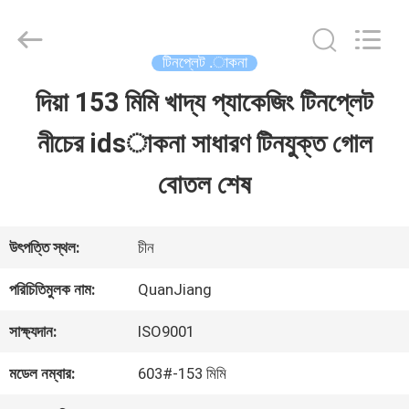
SHANGHAI
QUANYE
METAL
PACKAGING
টিনপ্লেট .াকনা
MATERIALS
CO.,LTD.
দিয়া 153 মিমি খাদ্য প্যাকেজিং টিনপ্লেট
বাড়ি
All
Rights
নীচের idsাকনা সাধারণ টিনযুক্ত গোল
Reserved.
পণ্য
বোতল শেষ
ভিডিও
উৎপত্তি স্থল:
চীন
পরিচিতিমুলক নাম:
QuanJiang
আমাদের
সাক্ষ্যদান:
ISO9001
সম্পর্কে
মডেল নম্বার:
603#-153 মিমি