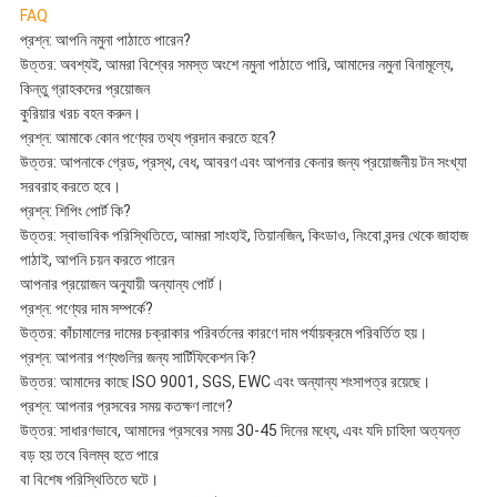
FAQ
প্রশ্ন: আপনি নমুনা পাঠাতে পারেন?
উত্তর: অবশ্যই, আমরা বিশ্বের সমস্ত অংশে নমুনা পাঠাতে পারি, আমাদের নমুনা বিনামূল্যে,
কিন্তু গ্রাহকদের প্রয়োজন
কুরিয়ার খরচ বহন করুন।
প্রশ্ন: আমাকে কোন পণ্যের তথ্য প্রদান করতে হবে?
উত্তর: আপনাকে গ্রেড, প্রস্থ, বেধ, আবরণ এবং আপনার কেনার জন্য প্রয়োজনীয় টন সংখ্যা
সরবরাহ করতে হবে।
প্রশ্ন: শিপিং পোর্ট কি?
উত্তর: স্বাভাবিক পরিস্থিতিতে, আমরা সাংহাই, তিয়ানজিন, কিংডাও, নিংবো বন্দর থেকে জাহাজ
পাঠাই, আপনি চয়ন করতে পারেন
আপনার প্রয়োজন অনুযায়ী অন্যান্য পোর্ট।
প্রশ্ন: পণ্যের দাম সম্পর্কে?
উত্তর: কাঁচামালের দামের চক্রাকার পরিবর্তনের কারণে দাম পর্যায়ক্রমে পরিবর্তিত হয়।
প্রশ্ন: আপনার পণ্যগুলির জন্য সার্টিফিকেশন কি?
উত্তর: আমাদের কাছে ISO 9001, SGS, EWC এবং অন্যান্য শংসাপত্র রয়েছে।
প্রশ্ন: আপনার প্রসবের সময় কতক্ষণ লাগে?
উত্তর: সাধারণভাবে, আমাদের প্রসবের সময় 30-45 দিনের মধ্যে, এবং যদি চাহিদা অত্যন্ত
বড় হয় তবে বিলম্ব হতে পারে
বা বিশেষ পরিস্থিতিতে ঘটে।