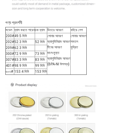
পণ্য প্রদর্শনী
মডেল
ব্যাস করতে পারেন
চক ব্যাস
ভিতরে আবরণ
বাইরে লেপ
200#
49.5 মিমি
সোনার আবরণ
সোনার আবরণ
অ্যালুমিনিয়াম আবরণ
সমতল
202#
52.3 মিমি
52 মিমি
টিনের আবরণ
মুদ্রিত
209#
62.3 মিমি
মাংস-মুক্ত
300#
72.9 মিমি
73 মিমি
অ্যালুমিনিয়াম আবরণ
307#
83.3 মিমি
83 মিমি
(BPA-NI উপলব্ধ)
401#
98.9 মিমি
99 মিমি
৬০৩#
153.4 মিমি
153 মিমি