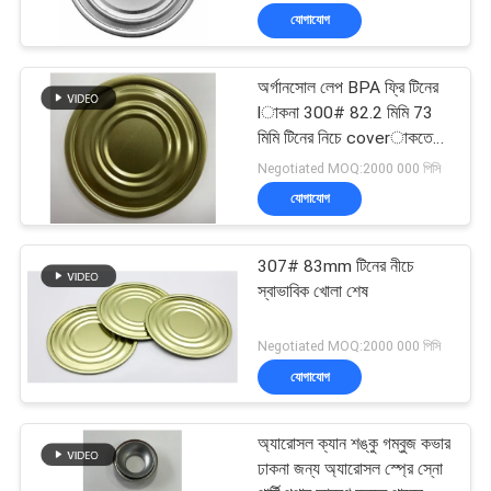
যোগাযোগ
অর্গানসোল লেপ BPA ফ্রি টিনের
lাকনা 300# 82.2 মিমি 73
মিমি টিনের নিচে coverাকতে
পারে
Negotiated MOQ:2000 000 পিসি
যোগাযোগ
307# 83mm টিনের নীচে
স্বাভাবিক খোলা শেষ
Negotiated MOQ:2000 000 পিসি
যোগাযোগ
অ্যারোসল ক্যান শঙ্কু গম্বুজ কভার
ঢাকনা জন্য অ্যারোসল স্প্রে স্নো