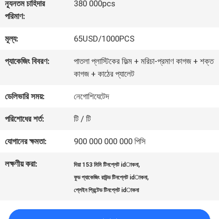
কারখানা
ন্যূনতম চাহিদার
380 000pcs
পরিমাণ:
ভ্রমণ
মূল্য:
65USD/1000PCS
মান
প্যাকেজিং বিবরণ:
পাতলা প্লাস্টিকের ফিল্ম + মরিচা-প্রমাণ কাগজ + শক্ত
কাগজ + কাঠের প্যালেট
নিয়ন্ত্রণ
ডেলিভারি সময়:
নেগোশিযেটেদ
যোগাযোগ
পরিশোধের শর্ত:
টি / টি
করুন
যোগানের ক্ষমতা:
900 000 000 000 পিসি
লক্ষণীয় করা:
,
দিয়া 153 মিমি টিনপ্লেট idাকনা
খবর
,
ফুড প্যাকেজিং রাউন্ড টিনপ্লেট idাকনা
প্লেইন প্রিন্টেড টিনপ্লেট idাকনা
মামলা