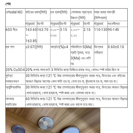
শেষ
এম
odel NO.
বাইরের ব্যাস(মিমি)
চক ব্যাস(মিমি)
গোলাকার প্রান্তের
শুষ্ক রাবার সামগ্রী
উচ্চতা (মিমি)
(মিলিগ্রাম)
স্ট্যান্ডার্ড
টার্গেট
স্ট্যান্ডার্ড
টার্গেট
স্ট্যান্ডার্ড
টার্গেট
স্ট্যান্ডার্ড
সহনশীলতা
603 নীচে
163.60
163.70
৩.১০—
3.15
২.০০—
2.10
110-130
95-145
—
৩.৩০
২.২০
163.85
হুক পাশ
≥3.07((মিমি)
আর্দ্রতা(%)≤4
পরিবাহিতা 5(Ma)
ডিস্কের
0.60±0.10
প্রতি টুকরা, গড়ে
গভীরতা
3(Ma) এর বেশি
নয়
20% CuSO4
20% কপার সালফেটে 3 মিনিটের জন্য ভিজিয়ে রাখার পরে, কোনও স্পষ্ট মরিচা ছিল না
ফুটন্ত
30 মিনিটের জন্য 121 ℃ উচ্চ তাপমাত্রায় জীবাণুমুক্ত করার পরে, ভিতরের এবং বাইরের
সনাক্তকরণ
আবরণ ফিল্মের আলোর কোন ক্ষতি হয় না, ফেনা হয় না, কুঁচকানো হয় না, সাদা হয় না।
অ্যান্টিঅ্যাসিড
30 মিনিটের জন্য 121 ℃ উচ্চ তাপমাত্রায় জীবাণুমুক্ত করার পরে, ভিতরের আবরণ ফিল্মের
খোসা ছাড়ানো, খোসা ছাড়ানো, স্পষ্ট জারা এবং ফোসকা থাকে না।
সালফার
60 মিনিটের জন্য 121 ℃ উচ্চ তাপমাত্রায় জীবাণুমুক্ত করার পরে, ভিতরের আবরণ ফিল্মের
প্রতিরোধ
খোসা ছাড়ানো, খোসা ছাড়ানো, স্পষ্ট জারা এবং কালো হয়ে যায়।