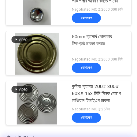
পার্টি পপার আবরণ করতে পারেন
Negotiated MOQ:2000 000 পিসি
যোগাযোগ
50mm ব্যাসার্ধ গোলাকার
টিনপ্লেট ঢাকনা কভার
Negotiated MOQ:2000 000 পিসি
যোগাযোগ
কুকিজ ক্যানড 200# 300#
603# 153 মিমি মিল্ক কেচাপ
লাঞ্চিয়ান টিআইএন ঢাকনা
Negotiated MOQ:25 টন
যোগাযোগ