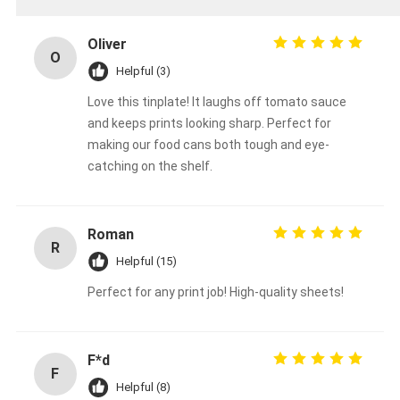
Oliver
O
Helpful (3)
Love this tinplate! It laughs off tomato sauce
and keeps prints looking sharp. Perfect for
making our food cans both tough and eye-
catching on the shelf.
Roman
R
Helpful (15)
Perfect for any print job! High-quality sheets!
F*d
F
Helpful (8)