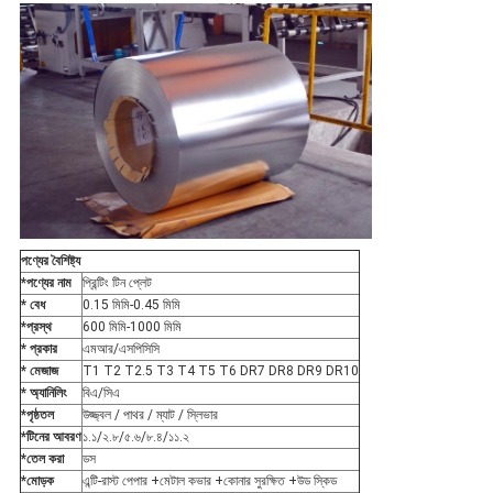
পণ্যের বৈশিষ্ট্য
*পণ্যের নাম
প্রিন্টিং টিন প্লেট
* বেধ
0.15 মিমি-0.45 মিমি
*প্রস্থ
600 মিমি-1000 মিমি
* প্রকার
এমআর/এসপিসিসি
* মেজাজ
T1 T2 T2.5 T3 T4 T5 T6 DR7 DR8 DR9 DR10
* অ্যানিলিং
বিএ/সিএ
*পৃষ্ঠতল
উজ্জ্বল / পাথর / ম্যাট / স্লিভার
*টিনের আবরণ
১.১/২.৮/৫.৬/৮.৪/১১.২
*তেল করা
ডস
*মোড়ক
এন্টি-রাস্ট পেপার +মেটাল কভার +কোনার সুরক্ষিত +উড স্কিড