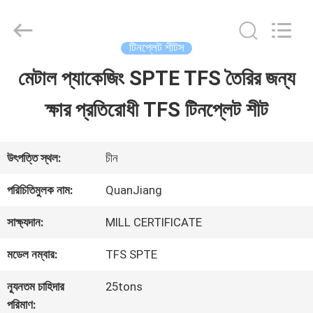
SHANGHAI
QUANYE
METAL
PACKAGING
টিনপ্লেট শীটস
MATERIALS
CO.,LTD.
মেটাল প্যাকেজিং SPTE TFS তৈরির জন্য
বাড়ি
All
Rights
ক্ষার প্রতিরোধী TFS টিনপ্লেট শীট
Reserved.
পণ্য
উৎপত্তি স্থল:
চীন
ভিডিও
পরিচিতিমুলক নাম:
QuanJiang
সাক্ষ্যদান:
MILL CERTIFICATE
আমাদের
মডেল নম্বার:
TFS SPTE
সম্পর্কে
ন্যূনতম চাহিদার
25tons
পরিমাণ: