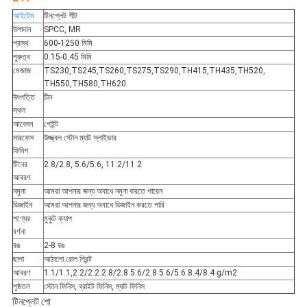
আইটেম
টিনপ্লেট শীট
উপাদান
SPCC, MR
প্রস্থ
600-1250 মিমি
পুরুত্ব
0.15-0.45 মিমি
মেজাজ
TS230,TS245,TS260,TS275,TS290,TH415,TH435,TH520,
TH550,TH580,TH620
উৎপত্তি
চীন
স্থল
আবেদন
পেইন্ট
সারফেস
উজ্জ্বল স্টোন ম্যাট স্লাইভার
ফিনিশ
টিনের
2.8/2.8, 5.6/5.6, 11.2/11.2
আবরণ
নমুনা
আমরা আপনার জন্য অবাধে নমুনা করতে পারেন
ডিজাইন
আমরা আপনার জন্য অবাধে ডিজাইন করতে পারি
পণ্যের
মুকুট ক্যাপ
বর্ণনা
রঙ
2-8 রঙ
ছাপা
আঠালো রোল প্রিন্ট
আবরণ
1.1/1.1,2.2/2.2 2.8/2.8 5.6/2.8 5.6/5.6 8.4/8.4 g/m2
পৃষ্ঠতল
স্টোন ফিনিস, ব্রাইট ফিনিস, ম্যাট ফিনিস
টিনপ্লেট শো