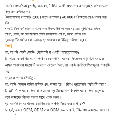
সাংহাই কোয়ানজিয়াং ইন্ডাস্ট্রিয়াল কোং, লিমিটেড একটি বৃহৎ মাপের এন্টারপ্রাইজ যা উৎপাদন ও
বিক্রয়কে একীভূত করে
(আন্তর্জাতিক রপ্তানি)।2001 সালে প্রতিষ্ঠিত। 40 000 বর্গ মিটারের বেশি এলাকা নিয়ে।
এটা
সাংহাই, চীনে অবস্থিত, আমাদের কাছে উন্নত উত্পাদন সরঞ্জাম রয়েছে, পুশিং দিয়ে সজ্জিত
মেশিন, প্রেস, বড় তাপ চিকিত্সা চুল্লি, চ্যামফারিং মেশিন, করাত মেশিন, বড়
স্যান্ডব্লাস্টিং মেশিন এবং অন্যান্য মূল সরঞ্জাম এবং বিভিন্ন পরীক্ষার যন্ত্র।
FAQ
প্র. আপনি একটি ট্রেডিং কোম্পানি বা একটি প্রস্তুতকারক?
উ: আমরা কারখানার সাথে পেশাদার কোম্পানি।আমরা নিজেদের পণ্য উত্পাদন এবং
আমরা অন্যান্য সহযোগী কারখানা থেকেও উৎস, যা একটি প্রতিযোগিতামূলক গ্যারান্টি
দেয়
মূল্য
এবং পণ্যের বৈচিত্র্য।
প্র. আমি একজন বাড়ির মালিক এবং আমার অল্প পরিমাণ প্রয়োজন, আমি কী করব?
উ: এটি স্টকে আছে কিনা বা আমাদের স্থানীয়ভাবে পরিবেশক আছে কিনা অনুগ্রহ
করে আমাদের বিক্রয় দলের সাথে চেক করুন।
প্র. আপনি কি আমাদের ডিজাইন থেকে পণ্য তৈরি করতে পারেন?
উ: হ্যাঁ, আমরা OEM, ODM এবং OBM করতে পারি, নির্দ্বিধায় আমাদের আপনার