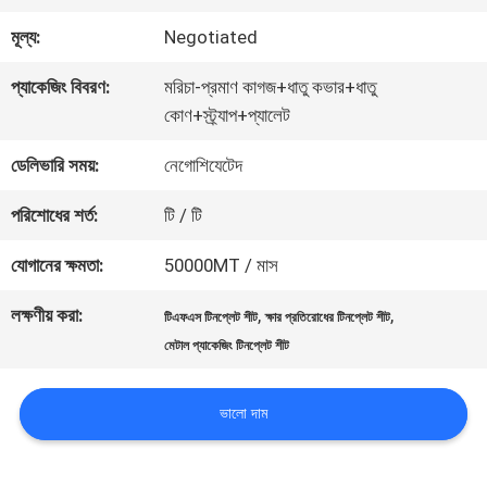
কারখানা
মূল্য:
Negotiated
ভ্রমণ
প্যাকেজিং বিবরণ:
মরিচা-প্রমাণ কাগজ+ধাতু কভার+ধাতু
কোণ+স্ট্র্যাপ+প্যালেট
মান
ডেলিভারি সময়:
নেগোশিযেটেদ
নিয়ন্ত্রণ
পরিশোধের শর্ত:
টি / টি
যোগাযোগ
যোগানের ক্ষমতা:
50000MT / মাস
করুন
লক্ষণীয় করা:
,
,
টিএফএস টিনপ্লেট শীট
ক্ষার প্রতিরোধের টিনপ্লেট শীট
মেটাল প্যাকেজিং টিনপ্লেট শীট
খবর
ভালো দাম
মামলা