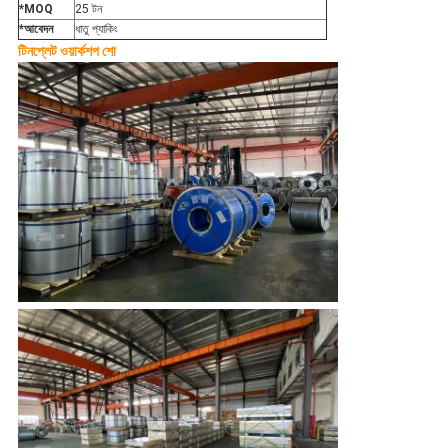
*MOQ
25 টন
*আবেদন
ধাতু প্যাকিং
টিনপ্লেট ওয়ার্কশপ শো