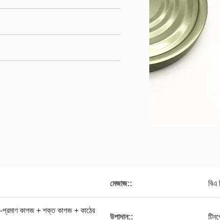
মেজাজ::
বিএ 
িচা-প্রমাণ কাগজ + শক্ত কাগজ + কাঠের
উপাদান::
টিনপ