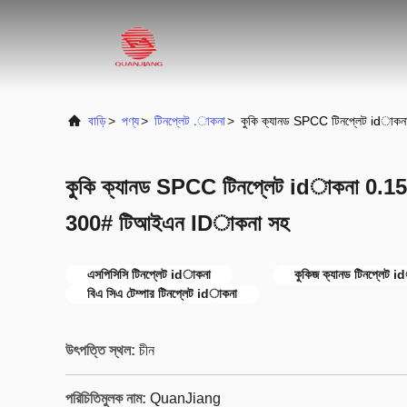
বাড়ি
>
পণ্য
>
টিনপ্লেট .াকনা
>
কুকি ক্যানড SPCC টিনপ্লেট idাক
কুকি ক্যানড SPCC টিনপ্লেট idাকনা 0.15 
300# টিআইএন IDাকনা সহ
এসপিসিসি টিনপ্লেট idাকনা
কুকিজ ক্যানড টিনপ্লেট 
বিএ সিএ টেম্পার টিনপ্লেট idাকনা
উৎপত্তি স্থল:
চীন
পরিচিতিমুলক নাম:
QuanJiang