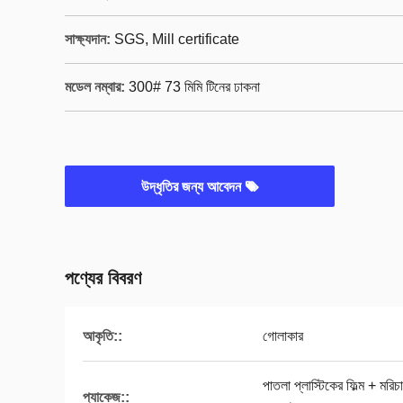
সাক্ষ্যদান:
SGS, Mill certificate
মডেল নম্বার:
300# 73 মিমি টিনের ঢাকনা
উদ্ধৃতির জন্য আবেদন
পণ্যের বিবরণ
আকৃতি::
গোলাকার
পাতলা প্লাস্টিকের ফিল্ম + মর
প্যাকেজ::