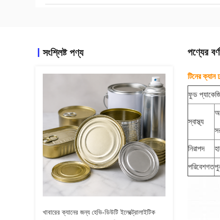
পণ্যের বর্ণ
সংশ্লিষ্ট পণ্য
টিনের ক্যান 
ফুড প্যাকেজি
অম
স্বাস্থ্য
স
নিরাপদ
হ
পরিবেশগত
পু
খাবারের ক্যানের জন্য হেভি-ডিউটি ​​ইলেক্ট্রোলাইটিক