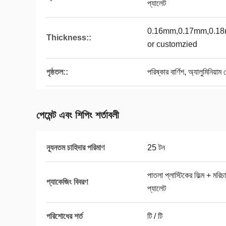
প্যালেট
0.16mm,0.17mm,0.1
Thickness::
or customzied
পৃষ্ঠতল::
পরিষ্কার বার্ণিশ, অ্যালুমিনিয়াম 
পেমেন্ট এবং শিপিং শর্তাবলী
ন্যূনতম চাহিদার পরিমাণ
25 টন
পাতলা প্লাস্টিকের ফিল্ম + মর
প্যাকেজিং বিবরণ
প্যালেট
পরিশোধের শর্ত
টি / টি