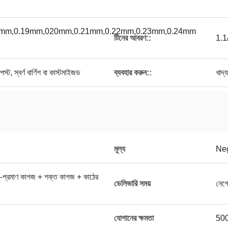
8mm,0.19mm,020mm,0.21mm,0.22mm,0.23mm,0.24mm
টিনের আবরণ::
1.1/
পেস্ট, স্বর্ণ বার্ণিশ বা কাস্টমাইজড
ব্যবহার করুন::
খাদ্
মূল্য
Neg
িচা-প্রমাণ কাগজ + শক্ত কাগজ + কাঠের
ডেলিভারি সময়
নেগ
যোগানের ক্ষমতা
500