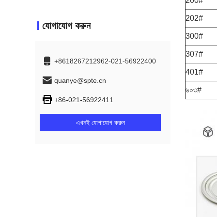
200#
202#
যোগাযোগ করুন
300#
307#
+8618267212962-021-56922400
401#
quanye@spte.cn
৬০৩#
+86-021-56922411
এখনই যোগাযোগ করুন