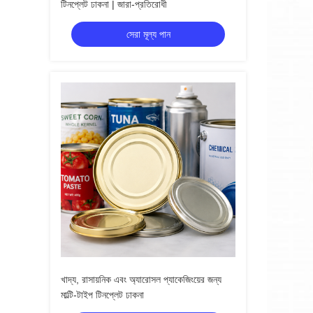
টিনপ্লেট ঢাকনা | জারা-প্রতিরোধী
সেরা মূল্য পান
খাদ্য, রাসায়নিক এবং অ্যারোসল প্যাকেজিংয়ের জন্য
মাল্টি-টাইপ টিনপ্লেট ঢাকনা