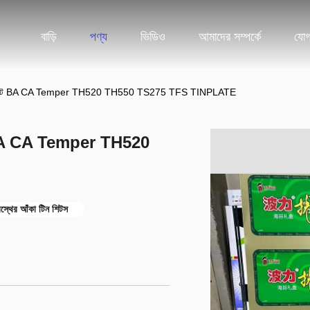
বাড়ি
পণ্য
ভিডিও
আমাদের সম্পর্কে
যোগ
টিনের শীট BA CA Temper TH520 TH550 TS275 TFS TINPLATE
শীট BA CA Temper TH520
স্থের আঁকা টিন শিটস