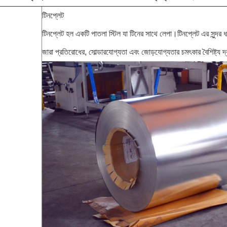
টিনপ্লেট
টিনপ্লেট হল একটি পাতলা স্টিল যা টিনের সাথে লেপা।টিনপ্লেট এর সুন্দর 
জারা প্রতিরোধের, সোল্ডারযোগ্যতা এবং জোড়যোগ্যতার চমৎকার বৈশিষ্ট্য দ্