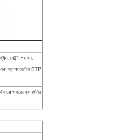
রীস, পেইন্ট, পয়লিশ,
যাপ এবং ক্লোজারগুলিও ETP
ঁকানো খাবারের ক্যানগুলির