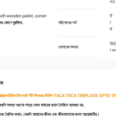
পরে
ith wooden pallet, corner
টি
সহ কোণে সুরক্ষিত,
পরিশোধের শর্ত
/
টি
50
যোগানের ক্ষমতা
/ মা
না
্ট্রোলাইটিক টিনপ্লেট শীট সিলভার ফিনিশ T4CA T5CA TINPLATE SPTE T
যগুলি সমস্ত ধরণের পাত্র যেমন খাবারের ক্যান তৈরিতে ব্যবহৃত হয়,
 এবং শৈল্পিক ক্যান, যেগুলি আমাদের জীবন এবং জীবনযাপনের জন্য প্রয়োজনীয়।