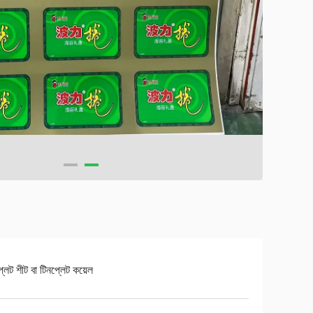
্লেট শীট বা টিনপ্লেট কয়েল