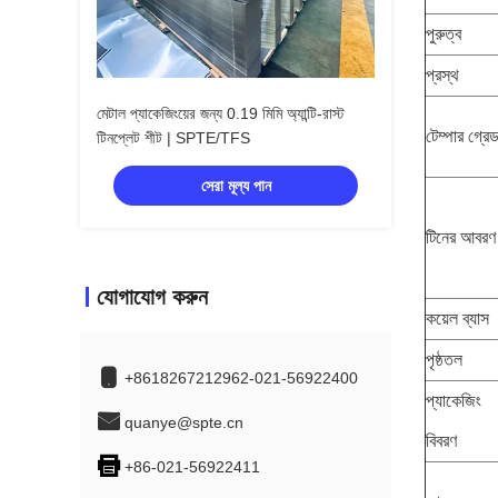
পুরুত্ব
প্রস্থ
মেটাল প্যাকেজিংয়ের জন্য 0.19 মিমি অ্যান্টি-রাস্ট
টেম্পার গ্রে
টিনপ্লেট শীট | SPTE/TFS
সেরা মূল্য পান
টিনের আবরণ
যোগাযোগ করুন
কয়েল ব্যাস
পৃষ্ঠতল
+8618267212962-021-56922400
প্যাকেজিং
quanye@spte.cn
বিবরণ
+86-021-56922411