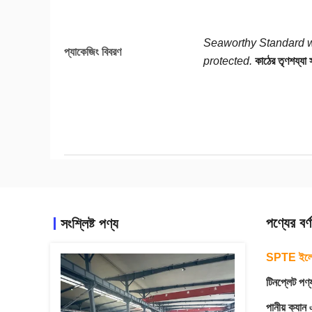
Seaworthy Standard w
প্যাকেজিং বিবরণ
protected.
কাঠের তৃণশয্যা 
পণ্যের বর্ণ
সংশ্লিষ্ট পণ্য
SPTE ইলেক
টিনপ্লেট পণ্
পানীয় ক্যান