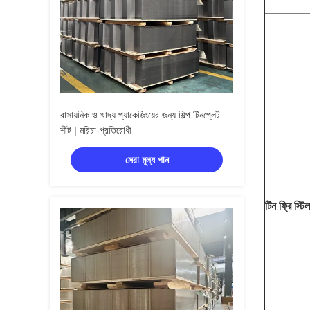
রাসায়নিক ও খাদ্য প্যাকেজিংয়ের জন্য শিল্প টিনপ্লেট
শীট | মরিচা-প্রতিরোধী
সেরা মূল্য পান
টিন ফ্রি স্ট