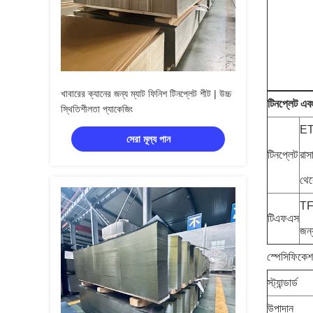
খাবারের ক্যানের জন্য ম্যাট ফিনিশ টিনপ্লেট শীট | উচ্চ
টিনপ্লেট এব
স্থিতিশীলতা প্যাকেজিং
ETP
সেরা মূল্য পান
টিনপ্লেট
রাস
থেক
TFS
টিএফএস
জন্
স্পেসিফিকে
স্ট্যান্ডার্ড
উপাদান