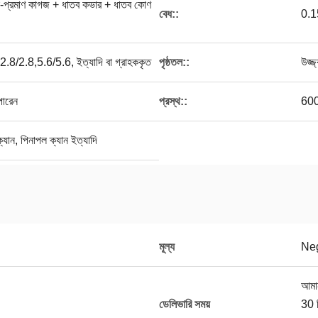
রিচা-প্রমাণ কাগজ + ধাতব কভার + ধাতব কোণ
বেধ::
0.1
.8/2.8,5.6/5.6, ইত্যাদি বা গ্রাহককৃত
পৃষ্ঠতল::
উজ্জ
পারেন
প্রস্থ::
600
ক্যান, পিনাপল ক্যান ইত্যাদি
মূল্য
Neg
আমা
ডেলিভারি সময়
30 