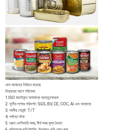
কেন আমাদের নির্বাচন করেছে
বিক্রয়ের আগে পরিষেবা:
1.ISO যাচাইকৃত অসামান্য প্রস্তুতকারক
2. তৃতীয় পক্ষের পরিদর্শন: SGS, BV, CE, COC, AI এবং অন্যান্য
3. নমনীয় পেমেন্ট: T/T
4. পর্যাপ্ত স্টক
5. দ্রুত ডেলিভারি সময়, দীর্ঘ সময় মূল্য বৈধতা
6. পরিবহনের ছবি ট্র্যাকিং: উৎপাদন, ছবি লোড করা