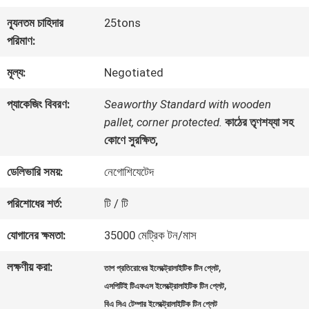
কারখানা
ন্যূনতম চাহিদার
25tons
ভ্রমণ
পরিমাণ:
মূল্য:
Negotiated
মান
প্যাকেজিং বিবরণ:
Seaworthy Standard with wooden
নিয়ন্ত্রণ
pallet, corner protected.
কাঠের তৃণশয্যা সহ
কোণে সুরক্ষিত,
যোগাযোগ
ডেলিভারি সময়:
নেগোশিযেটেদ
করুন
পরিশোধের শর্ত:
টি / টি
যোগানের ক্ষমতা:
35000 মেট্রিক টন/মাস
খবর
লক্ষণীয় করা:
,
তাপ প্রতিরোধের ইলেক্ট্রোলাইটিক টিন প্লেট
,
এসপিটিই টিএফএস ইলেক্ট্রোলাইটিক টিন প্লেট
মামলা
বিএ সিএ টেম্পার ইলেক্ট্রোলাইটিক টিন প্লেট