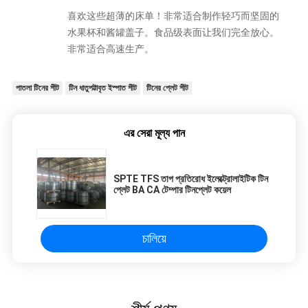
喜欢这些超薄的床单！非常适合制作轻巧而坚固的
水果杯和酱罐盖子。食品级表面让我们完全放心。
非常适合高速生产。
পাতলা টিনের শীট
টিন ধাতুপট্টাবৃত ইস্পাত শীট
টিনের প্লেট শীট
এর সেরা মূল্য পান
SPTE TFS তাপ প্রতিরোধ ইলেক্ট্রোলাইটিক টিন
প্লেট BA CA টেম্পার টিনপ্লেট কয়েল
চালিয়ে