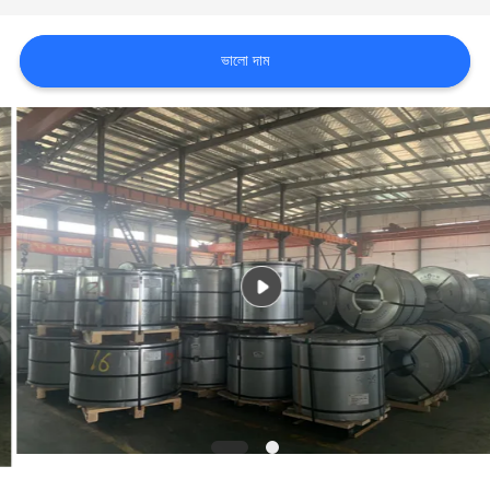
ভালো দাম
উদ্ধৃতির
জন্য
আবেদন
সাইট
ম্যাপ
গোপনীয়তা
নীতি