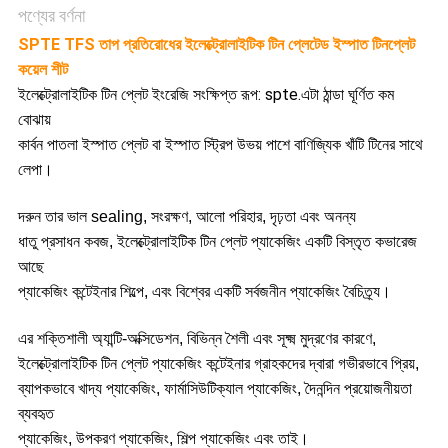
পণ্যের বর্ণনা
SPTE TFS তাপ প্রতিরোধের ইলেক্ট্রোলাইটিক টিন প্লেটেড ইস্পাত টিনপ্লেট
কয়েল শীট
ইলেক্ট্রোলাইটিক টিন প্লেট ইংরেজি সংক্ষিপ্ত রূপ: spte.এটা ঠান্ডা ঘূর্ণিত কম
বোঝায়
কার্বন পাতলা ইস্পাত প্লেট বা ইস্পাত স্ট্রিপ উভয় পাশে বাণিজ্যিক খাঁটি টিনের সাথে
লেপা।
দরুন তার ভাল sealing, সংরক্ষণ, আলো পরিহার, দৃঢ়তা এবং অনন্য
ধাতু প্রসাধন কবজ, ইলেক্ট্রোলাইটিক টিন প্লেট প্যাকেজিং একটি বিস্তৃত কভারেজ
আছে
প্যাকেজিং কন্টেইনার শিল্পে, এবং বিশ্বের একটি সর্বজনীন প্যাকেজিং বৈচিত্র্য।
এর শক্তিশালী অ্যান্টি-অক্সিডেশন, বিভিন্ন শৈলী এবং সূক্ষ্ম মুদ্রণের কারণে,
ইলেক্ট্রোলাইটিক টিন প্লেট প্যাকেজিং কন্টেইনার গ্রাহকদের দ্বারা গভীরভাবে প্রিয়,
ব্যাপকভাবে খাদ্য প্যাকেজিং, ফার্মাসিউটিক্যাল প্যাকেজিং, দৈনন্দিন প্রয়োজনীয়তা
ব্যবহৃত
প্যাকেজিং, উপকরণ প্যাকেজিং, শিল্প প্যাকেজিং এবং তাই।