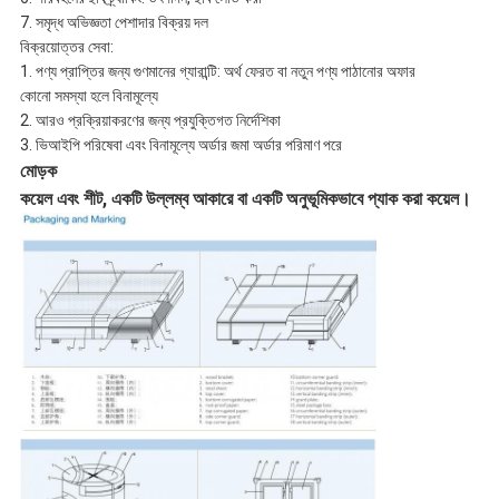
7. সমৃদ্ধ অভিজ্ঞতা পেশাদার বিক্রয় দল
বিক্রয়োত্তর সেবা:
1. পণ্য প্রাপ্তির জন্য গুণমানের গ্যারান্টি: অর্থ ফেরত বা নতুন পণ্য পাঠানোর অফার
কোনো সমস্যা হলে বিনামূল্যে
2. আরও প্রক্রিয়াকরণের জন্য প্রযুক্তিগত নির্দেশিকা
3. ভিআইপি পরিষেবা এবং বিনামূল্যে অর্ডার জমা অর্ডার পরিমাণ পরে
মোড়ক
কয়েল এবং শীট, একটি উল্লম্ব আকারে বা একটি অনুভূমিকভাবে প্যাক করা কয়েল।