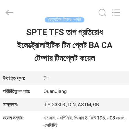
SHANGHAI
QUANYE
METAL
PACKAGING
বৈদ্যুতিন টিনের প্লেট
MATERIALS
CO.,LTD.
SPTE TFS তাপ প্রতিরোধ
বাড়ি
All
Rights
ইলেক্ট্রোলাইটিক টিন প্লেট BA CA
Reserved.
পণ্য
টেম্পার টিনপ্লেট কয়েল
ভিডিও
উৎপত্তি স্থল:
চীন
পরিচিতিমুলক নাম:
QuanJiang
আমাদের
সাক্ষ্যদান:
JIS G3303 , DIN, ASTM, GB
সম্পর্কে
মডেল নম্বার:
এমআর, এসপিসিসি, ডিআর 8, কিউ 195, এ08 এএল,
এসপিটিই