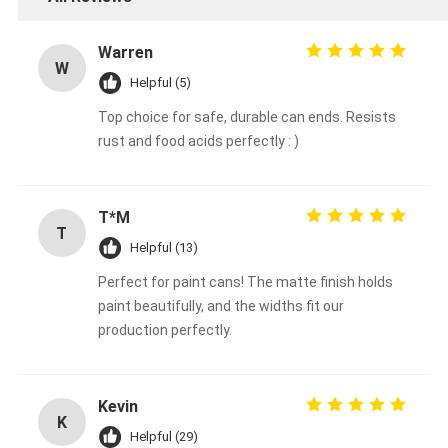
Warren
W
Helpful (5)
Top choice for safe, durable can ends. Resists
rust and food acids perfectly : )
T*M
T
Helpful (13)
Perfect for paint cans! The matte finish holds
paint beautifully, and the widths fit our
production perfectly.
Kevin
K
Helpful (29)