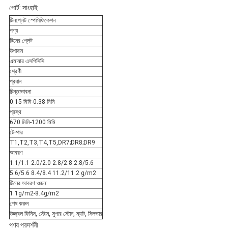
পোর্ট: সাংহাই
টিনপ্লেট স্পেসিফিকেশন
পণ্য
টিনের প্লেট
উপাদান
এমআর এসপিসিসি
শ্রেণী
প্রধান
চিন্তাভাবনা
0.15 মিমি-0.38 মিমি
প্রস্থ
670 মিমি-1200 মিমি
টেম্পার
T1,T2,T3,T4,T5,DR7;DR8;DR9
আবরণ
1.1/1.1 2.0/2.0 2.8/2.8 2.8/5.6
5.6/5.6 8.4/8.4 11.2/11.2 g/m2
টিনের আবরণ ওজন:
1.1g/m2-8.4g/m2
শেষ করুন
উজ্জ্বল ফিনিস, স্টোন, সুপার স্টোন, ম্যাট, সিলভার
পণ্য প্রদর্শনী