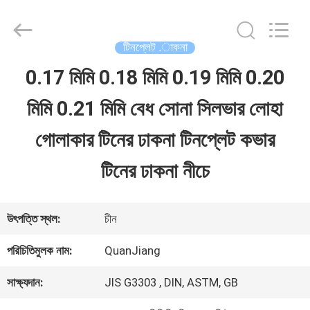
SHANGHAI
QUANYE
METAL
PACKAGING
টিনপ্লেট .াকনা
MATERIALS
CO.,LTD.
0.17 মিমি 0.18 মিমি 0.19 মিমি 0.20
বাড়ি
All
Rights
মিমি 0.21 মিমি বেধ সোনা সিলভার লোহা
Reserved.
পণ্য
গোলাকার টিনের ঢাকনা টিনপ্লেট কভার
টিনের ঢাকনা নীচে
ভিডিও
উৎপত্তি স্থল:
চীন
আমাদের
পরিচিতিমুলক নাম:
QuanJiang
সম্পর্কে
সাক্ষ্যদান:
JIS G3303 , DIN, ASTM, GB