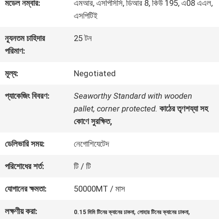
কারখানা
মডেল নম্বার:
এমআর, এসপিসিসি, ডিআর 8, কিউ 195, এ08 এএল,
এসপিটিই
ভ্রমণ
ন্যূনতম চাহিদার
25 টন
পরিমাণ:
মান
মূল্য:
Negotiated
নিয়ন্ত্রণ
প্যাকেজিং বিবরণ:
Seaworthy Standard with wooden
pallet, corner protected.
কাঠের তৃণশয্যা সহ
যোগাযোগ
কোণে সুরক্ষিত,
করুন
ডেলিভারি সময়:
নেগোশিযেটেদ
পরিশোধের শর্ত:
টি / টি
খবর
যোগানের ক্ষমতা:
50000MT / মাস
লক্ষণীয় করা:
,
,
মামলা
0.15 মিমি টিনের ক্যানের ঢাকনা
লোহার টিনের ক্যানের ঢাকনা