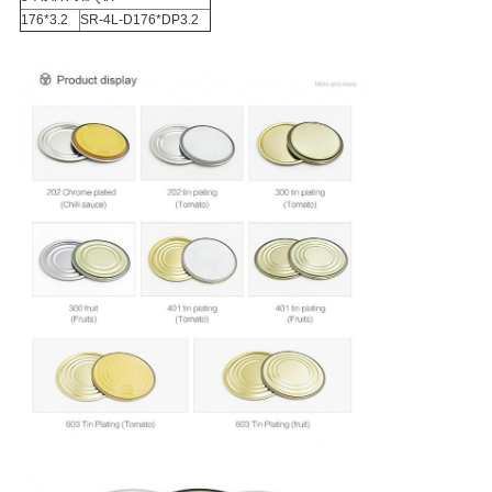
176*3.2
SR-4L-D176*DP3.2