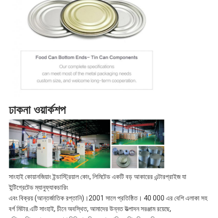
ঢাকনা ওয়ার্কশপ
সাংহাই কোয়ানজিয়াং ইন্ডাস্ট্রিয়াল কোং, লিমিটেড একটি বড় আকারের এন্টারপ্রাইজ যা
ইন্টিগ্রেটেড ম্যানুফ্যাকচারিং
এবং বিক্রয় (আন্তর্জাতিক রপ্তানি)।2001 সালে প্রতিষ্ঠিত। 40 000 এর বেশি এলাকা সহ
বর্গ মিটার.এটি সাংহাই, চীনে অবস্থিত, আমাদের উন্নত উত্পাদন সরঞ্জাম রয়েছে,