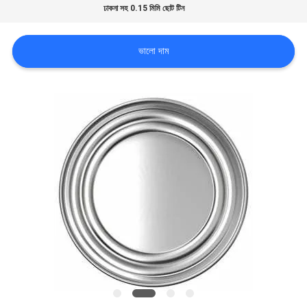
ঢাকনা সহ 0.15 মিমি ছোট টিন
উদ্ধৃতির
ভালো দাম
জন্য
আবেদন
সাইট
ম্যাপ
গোপনীয়তা
নীতি