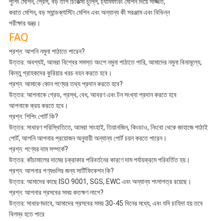
পুশিং মেশিন, প্রেস, বড় তাপ চিকিত্সা চুল্লি, চ্যামফারিং মেশিন দিয়ে সজ্জিত,
করাত মেশিন, বড় স্যান্ডব্লাস্টিং মেশিন এবং অন্যান্য কী সরঞ্জাম এবং বিভিন্ন
পরীক্ষার যন্ত্র।
FAQ
প্রশ্ন: আপনি নমুনা পাঠাতে পারেন?
উত্তর: অবশ্যই, আমরা বিশ্বের সমস্ত অংশে নমুনা পাঠাতে পারি, আমাদের নমুনা বিনামূল্যে,
কিন্তু গ্রাহকদের কুরিয়ার খরচ বহন করতে হবে।
প্রশ্ন: আমাকে কোন পণ্যের তথ্য প্রদান করতে হবে?
উত্তর: আপনাকে গ্রেড, প্রস্থ, বেধ, আবরণ এবং টন সংখ্যা প্রদান করতে হবে
আপনাকে ক্রয় করতে হবে।
প্রশ্ন: শিপিং পোর্ট কি?
উত্তর: সাধারণ পরিস্থিতিতে, আমরা সাংহাই, তিয়ানজিন, কিংডাও, নিংবো থেকে জাহাজে পাঠাই
পোর্ট, আপনি আপনার প্রয়োজন অনুযায়ী অন্যান্য পোর্ট চয়ন করতে পারেন।
প্রশ্ন: পণ্যের দাম সম্পর্কে?
উত্তর: কাঁচামালের দামের চক্রাকার পরিবর্তনের কারণে দাম পর্যায়ক্রমে পরিবর্তিত হয়।
প্রশ্ন: আপনার পণ্যগুলির জন্য সার্টিফিকেশন কি?
উত্তর: আমাদের কাছে ISO 9001, SGS, EWC এবং অন্যান্য শংসাপত্র রয়েছে।
প্রশ্ন: আপনার প্রসবের সময় কতক্ষণ লাগে?
উত্তর: সাধারণভাবে, আমাদের প্রসবের সময় 30-45 দিনের মধ্যে, এবং যদি চাহিদা হয় তবে
বিলম্ব হতে পারে