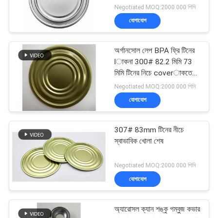
Negotiated MOQ:2000 000 পিসি
যোগাযোগ
অর্গানসোল লেপ BPA ফ্রি টিনের
lাকনা 300# 82.2 মিমি 73
মিমি টিনের নিচে coverাকতে
পারে
Negotiated MOQ:2000 000 পিসি
যোগাযোগ
307# 83mm টিনের নীচে
স্বাভাবিক খোলা শেষ
Negotiated MOQ:2000 000 পিসি
যোগাযোগ
অ্যারোসল ক্যান শঙ্কু গম্বুজ কভার