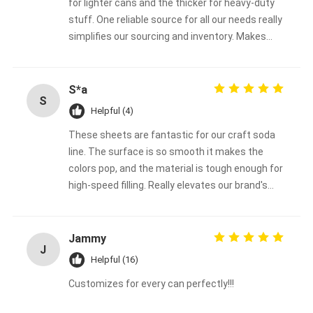
for lighter cans and the thicker for heavy-duty
stuff. One reliable source for all our needs really
simplifies our sourcing and inventory. Makes
everything easier.
S*a
S
Helpful (4)
These sheets are fantastic for our craft soda
line. The surface is so smooth it makes the
colors pop, and the material is tough enough for
high-speed filling. Really elevates our brand's
look.
Jammy
J
Helpful (16)
Customizes for every can perfectly!!!