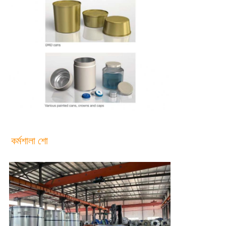
কর্মশালা শো