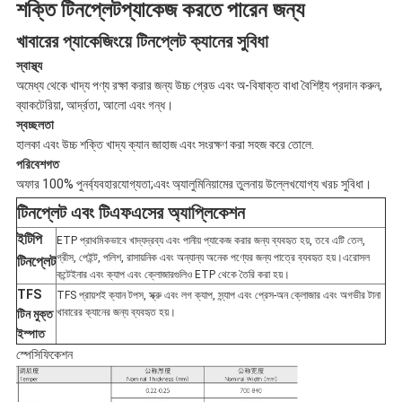
শক্তি টিনপ্লেট
প্যাকেজ করতে পারেন জন্য
খাবারের প্যাকেজিংয়ে টিনপ্লেট ক্যানের সুবিধা
স্বাস্থ্য
অমেধ্য থেকে খাদ্য পণ্য রক্ষা করার জন্য উচ্চ গ্রেড এবং অ-বিষাক্ত বাধা বৈশিষ্ট্য প্রদান করুন,
ব্যাকটেরিয়া, আর্দ্রতা, আলো এবং গন্ধ।
স্বচ্ছলতা
হালকা এবং উচ্চ শক্তি খাদ্য ক্যান জাহাজ এবং সংরক্ষণ করা সহজ করে তোলে.
পরিবেশগত
অফার 100% পুনর্ব্যবহারযোগ্যতা;এবং অ্যালুমিনিয়ামের তুলনায় উল্লেখযোগ্য খরচ সুবিধা।
টিনপ্লেট এবং টিএফএসের অ্যাপ্লিকেশন
ইটিপি
ETP প্রাথমিকভাবে খাদ্যদ্রব্য এবং পানীয় প্যাকেজ করার জন্য ব্যবহৃত হয়, তবে এটি তেল,
গ্রীস, পেইন্ট, পলিশ, রাসায়নিক এবং অন্যান্য অনেক পণ্যের জন্য পাত্রে ব্যবহৃত হয়।এরোসল
টিনপ্লেট
কন্টেইনার এবং ক্যাপ এবং ক্লোজারগুলিও ETP থেকে তৈরি করা হয়।
TFS
TFS প্রায়শই ক্যান টপস, স্ক্রু এবং লগ ক্যাপ, স্ন্যাপ এবং প্রেস-অন ক্লোজার এবং অগভীর টানা
খাবারের ক্যানের জন্য ব্যবহৃত হয়।
টিন মুক্ত
ইস্পাত
স্পেসিফিকেশন