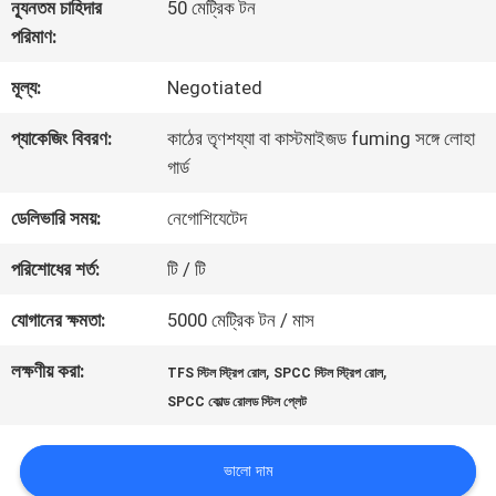
কারখানা
ন্যূনতম চাহিদার
50 মেট্রিক টন
পরিমাণ:
ভ্রমণ
মূল্য:
Negotiated
মান
প্যাকেজিং বিবরণ:
কাঠের তৃণশয্যা বা কাস্টমাইজড fuming সঙ্গে লোহা
গার্ড
নিয়ন্ত্রণ
ডেলিভারি সময়:
নেগোশিযেটেদ
যোগাযোগ
পরিশোধের শর্ত:
টি / টি
করুন
যোগানের ক্ষমতা:
5000 মেট্রিক টন / মাস
লক্ষণীয় করা:
,
,
TFS স্টিল স্ট্রিপ রোল
SPCC স্টিল স্ট্রিপ রোল
খবর
SPCC কোল্ড রোলড স্টিল প্লেট
ভালো দাম
মামলা