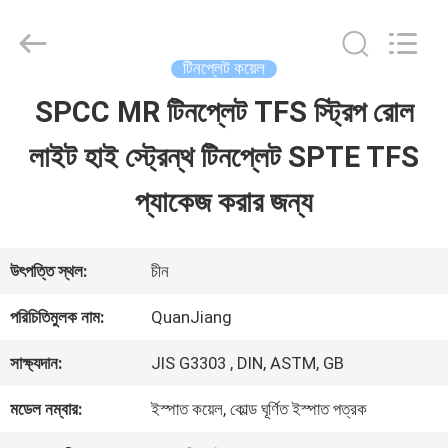
SHANGHAI
QUANYE
METAL
PACKAGING
টিনপ্লেট কয়েল
MATERIALS
CO.,LTD.
SPCC MR টিনপ্লেট TFS স্ট্রিপ রোল
বাড়ি
All
Rights
লাইট হাই স্ট্রেন্থ টিনপ্লেট SPTE TFS
Reserved.
পণ্য
প্যাকেজ করার জন্য
ভিডিও
উৎপত্তি স্থল:
চীন
পরিচিতিমুলক নাম:
QuanJiang
আমাদের
সাক্ষ্যদান:
JIS G3303 , DIN, ASTM, GB
সম্পর্কে
মডেল নম্বার:
ইস্পাত কয়েল, কোল্ড ঘূর্ণিত ইস্পাত পত্রক