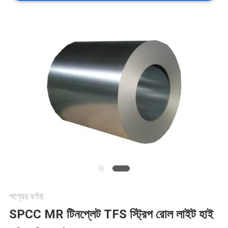
উদ্ধৃতির
জন্য
আবেদন
সাইট
ম্যাপ
গোপনীয়তা
পণ্যের বর্ণনা
নীতি
SPCC MR টিনপ্লেট TFS স্ট্রিপ রোল লাইট হাই