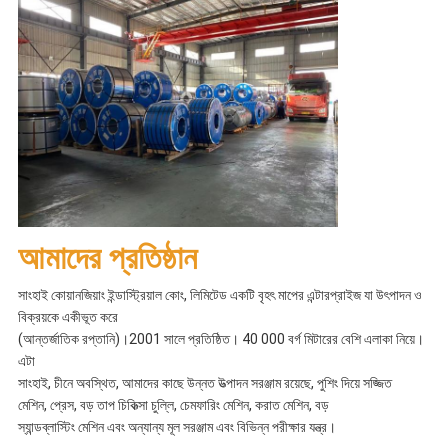
আমাদের প্রতিষ্ঠান
সাংহাই কোয়ানজিয়াং ইন্ডাস্ট্রিয়াল কোং, লিমিটেড একটি বৃহৎ মাপের এন্টারপ্রাইজ যা উৎপাদন ও
বিক্রয়কে একীভূত করে
(আন্তর্জাতিক রপ্তানি)।2001 সালে প্রতিষ্ঠিত। 40 000 বর্গ মিটারের বেশি এলাকা নিয়ে।
এটা
সাংহাই, চীনে অবস্থিত, আমাদের কাছে উন্নত উত্পাদন সরঞ্জাম রয়েছে, পুশিং দিয়ে সজ্জিত
মেশিন, প্রেস, বড় তাপ চিকিত্সা চুল্লি, চেমফারিং মেশিন, করাত মেশিন, বড়
স্যান্ডব্লাস্টিং মেশিন এবং অন্যান্য মূল সরঞ্জাম এবং বিভিন্ন পরীক্ষার যন্ত্র।