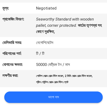
কারখানা
মূল্য:
Negotiated
ভ্রমণ
প্যাকেজিং বিবরণ:
Seaworthy Standard with wooden
pallet, corner protected.
কাঠের তৃণশয্যা সহ
মান
কোণে সুরক্ষিত,
নিয়ন্ত্রণ
ডেলিভারি সময়:
নেগোশিযেটেদ
পরিশোধের শর্ত:
টি / টি
যোগাযোগ
যোগানের ক্ষমতা:
50000 মেট্রিক টন / মাস
করুন
লক্ষণীয় করা:
,
,
পোলিশ কোল্ড রোল্ড স্টিল কয়েল
2 মিমি কোল্ড রোল্ড স্টিল কয়েল
গ্রীস পেইন্টস কোল্ড রোল্ড স্টিল প্লেট
খবর
ভালো দাম
মামলা