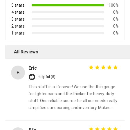
5 stars
100%
4 stars
0%
3 stars
0%
2 stars
0%
1 stars
0%
All Reviews
Eric
E
Helpful (5)
This stuff is a lifesaver! We use the thin gauge
for lighter cans and the thicker for heavy-duty
stuff. One reliable source for all our needs really
simplifies our sourcing and inventory. Makes
everything easier.
S*a