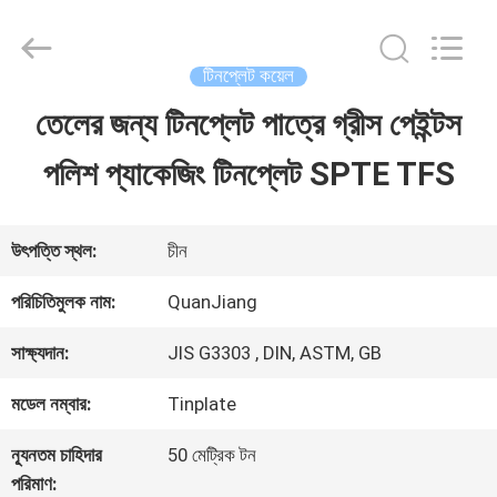
SHANGHAI
QUANYE
METAL
PACKAGING
টিনপ্লেট কয়েল
MATERIALS
CO.,LTD.
তেলের জন্য টিনপ্লেট পাত্রে গ্রীস পেইন্টস
বাড়ি
All
Rights
পলিশ প্যাকেজিং টিনপ্লেট SPTE TFS
Reserved.
পণ্য
উৎপত্তি স্থল:
চীন
ভিডিও
পরিচিতিমুলক নাম:
QuanJiang
সাক্ষ্যদান:
JIS G3303 , DIN, ASTM, GB
আমাদের
মডেল নম্বার:
Tinplate
সম্পর্কে
ন্যূনতম চাহিদার
50 মেট্রিক টন
পরিমাণ: