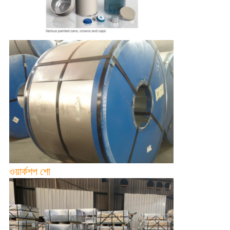
ওয়ার্কশপ শো