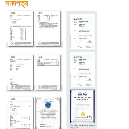
সনদপত্র