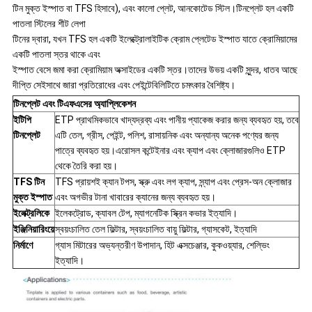
টিন মুক্ত ইস্পাত বা TFS হিসাবে), এবং কালো প্লেট, আনকোটেড স্টিল।
টিনপ্লেট হল একটি
পাতলা স্টিলের শীট লেপা
টিনের দ্বারা, যখন TFS হল একটি ইলেক্ট্রোলাইটিক ক্রোম প্লেটেড ইস্পাত যাতে ক্রোমিয়ামের
একটি পাতলা স্তর থাকে এবং
ইস্পাত বেসে জমা করা ক্রোমিয়াম অক্সাইডের একটি স্তর।
তাদের উভয় একটি সুন্দর, ধাতব আছে
দীপ্তি সেইসাথে জারা প্রতিরোধের এবং পেইন্টেবিলিটিতে চমৎকার বৈশিষ্ট্য।
টিনপ্লেট এবং টিএফএসের অ্যাপ্লিকেশন
ইটিপি
ETP প্রাথমিকভাবে খাদ্যদ্রব্য এবং পানীয় প্যাকেজ করার জন্য ব্যবহৃত হয়, তবে
টিনপ্লেট
এটি তেল, গ্রীস, পেইন্ট, পলিশ, রাসায়নিক এবং অন্যান্য অনেক পণ্যের জন্য
পাত্রে ব্যবহৃত হয়।এরোসল কন্টেইনার এবং ক্যাপ এবং ক্লোজারগুলিও ETP
থেকে তৈরি করা হয়।
TFS টিন
TFS প্রায়শই ক্যান টপস, স্ক্রু এবং লগ ক্যাপ, স্ন্যাপ এবং প্রেস-অন ক্লোজার
মুক্ত ইস্পাত
এবং অগভীর টানা খাবারের ক্যানের জন্য ব্যবহৃত হয়।
ইলেক্ট্রলিকে
ইলেকট্রোড, ক্যাবল টেপ, ম্যাগনেটিক স্ক্রিন কভার ইত্যাদি।
ইঞ্জিনিয়ারিংয়ে
স্বয়ংচালিত তেল ফিল্টার, স্বয়ংচালিত বায়ু ফিল্টার, গ্যাসকেট, ইত্যাদি
নির্মাণে
গ্যাস মিটারের অভ্যন্তরীণ উপাদান, হিট এক্সচেঞ্জার, কুকওয়্যার, শেল্ভিং
ইত্যাদি।