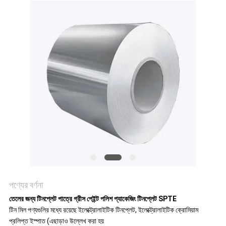
উদ্ধৃতির
জন্য
আবেদন
সাইট
ম্যাপ
গোপনীয়তা
পণ্যের বর্ণনা
নীতি
তেলের জন্য টিনপ্লেট পাত্রে গ্রীস পেইন্ট পলিশ প্যাকেজিং টিনপ্লেট SPTE
টিন মিল পণ্যগুলির মধ্যে রয়েছে ইলেক্ট্রোলাইটিক টিনপ্লেট, ইলেক্ট্রোলাইটিক ক্রোমিয়াম
প্রলিপ্ত ইস্পাত (এছাড়াও উল্লেখ করা হয়