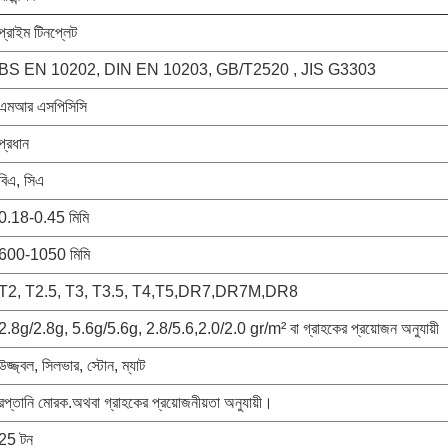
প্রাইম টিনপ্লেট
BS EN 10202, DIN EN 10203, GB/T2520 , JIS G3303
এমআর এসপিসিসি
প্রধান
বিএ, সিএ
0.18-0.45 মিমি
600-1050 মিমি
T2, T2.5, T3, T3.5, T4,T5,DR7,DR7M,DR8
2.8g/2.8g, 5.6g/5.6g, 2.8/5.6,2.0/2.0 gr/m² বা গ্রাহকের প্রয়োজন অনুযায়ী
উজ্জ্বল, সিলভার, স্টোন, ম্যাট
রপ্তানি মোরক.অথবা গ্রাহকের প্রয়োজনীয়তা অনুযায়ী।
25 টন