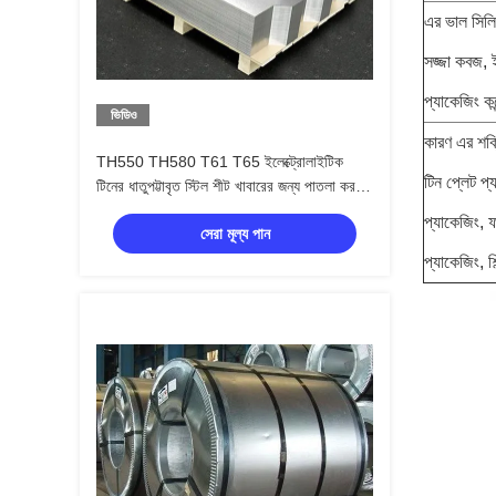
এর ভাল সিলিং
সজ্জা কবজ, 
প্যাকেজিং কন
ভিডিও
কারণ এর শক্তি
TH550 TH580 T61 T65 ইলেক্ট্রোলাইটিক
টিন প্লেট প্
টিনের ধাতুপট্টাবৃত স্টিল শীট খাবারের জন্য পাতলা করতে
পারে বেধ
প্যাকেজিং, ফা
সেরা মূল্য পান
প্যাকেজিং, 