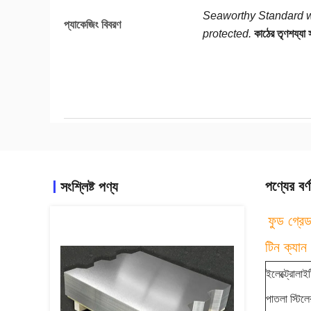
Seaworthy Standard w
প্যাকেজিং বিবরণ
protected.
কাঠের তৃণশয্যা 
পণ্যের বর্ণ
সংশ্লিষ্ট পণ্য
ফুড গ্রেড
টিন ক্যা
ইলেক্ট্রোলা
পাতলা স্টিলে