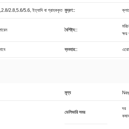
2.8/2.8,5.6/5.6, ইত্যাদি বা গ্রাহককৃত
মুদ্রণ::
ক্লা
মরিচ
পারেন
বৈশিষ্ট্য::
ক্ষয
াবে
ব্যবহার::
এরোস
মূল্য
Neg
দর
ডেলিভারি সময়
কষা