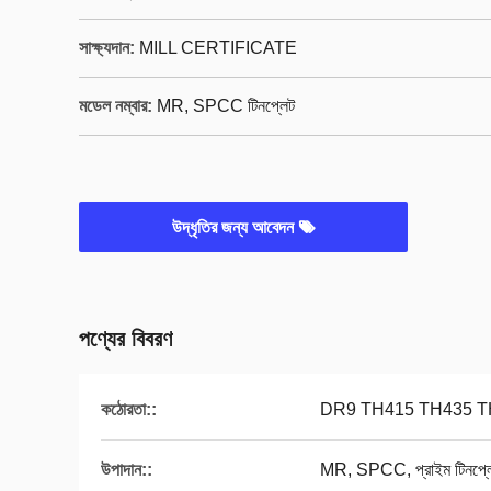
সাক্ষ্যদান:
MILL CERTIFICATE
মডেল নম্বার:
MR, SPCC টিনপ্লেট
উদ্ধৃতির জন্য আবেদন
পণ্যের বিবরণ
কঠোরতা::
DR9 TH415 TH435 T
উপাদান::
MR, SPCC, প্রাইম টিনপ্ল