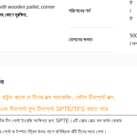
টি
ith wooden pallet, corner
পরিশোধের শর্ত
/
সহ কোণে সুরক্ষিত,
টি
50
যোগানের ক্ষমতা
/ মা
না
 রাউন্ড কালো চা টিনের বক্স প্যাকেজিং, মেটাল টিনপ্লেট বক্স,
ন এবং টিনপ্লেট ফুড টিনপ্লেট SPTE/TFS করতে পারে
ইটিক টিন প্লেট ইংরেজি সংক্ষিপ্ত রূপ: SPTE।এটি কোল্ড রোল্ড কম কার্বন বোঝায়
র প্লেট বা ইস্পাত স্ট্রিপ উভয় পাশে বাণিজ্যিক খাঁটি টিনের সাথে লেপা।