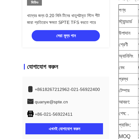
ভিডিও
পণ্য
খাদ্যের জন্য 0.20 মিমি টিনের ধাতুপট্টাবৃত স্টিল শীট
স্ট্যান্ডার্ড
জারা প্রতিরোধ ক্ষমতা SPTE TFS করতে পারে
উপাদান
সেরা মূল্য পান
শ্রেণী
অ্যানিলিং
যোগাযোগ করুন
বেধ
প্রস্থ
+8618267212962-021-56922400
টেম্পার
quanye@spte.cn
আবরণ:
শেষ: .
+86-021-56922411
প্যাকিং:
এখনই যোগাযোগ করুন
MOQ