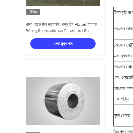
ভিডিও
টিনপ্লেট পণ্য
খাদ্য গ্রেড টিন প্যাকেজিং জন্য টিন Plated ইস্পাত
চমৎকার জারা
শীট ধাতু টিন প্যাকেজিং বাক্স টিন ক্যান এবং টিন
প্যাকেজিং খাদ্য টিন প্যাকেজিং SPTE / TFS
সেরা মূল্য পান
চমৎকার পেইন
এবং মুদ্রণয
চমৎকার সোল্ড
এবং ওয়েল্ডেব
চমৎকার গঠন
এবং শক্তি
সুন্দর চেহারা
টিনপ্লেট প্যার