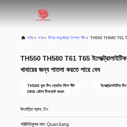
বাড়ি
>
পণ্য
>
টিনের ধাতুপট্টাবৃত ইস্পাত শীট
>
TH550 TH580 T61 T65 ইলেক
TH550 TH580 T61 T65 ইলেক্ট্রোলাইটিক টিনের
খাবারের জন্য পাতলা করতে পারে বেধ
TH580 ফুড টিন প্লেটেড স্টিল শীট
ইলেক্ট্রোলাইটিক টিন
DR8 মেটাল টিনপ্লেট কয়েল
উৎপত্তি স্থল:
চীন
পরিচিতিমুলক নাম:
QuanJiang