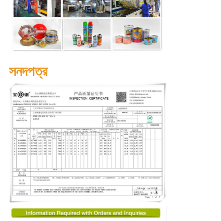
সনদপত্র