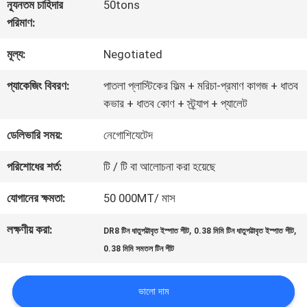
কারখানা
ন্যূনতম চাহিদার
50tons
পরিমাণ:
ভ্রমণ
মূল্য:
Negotiated
মান
প্যাকেজিং বিবরণ:
পাতলা প্লাস্টিকের ফিল্ম + মরিচা-প্রমাণ কাগজ + ধাতব
কভার + ধাতব কোণ + স্ট্র্যাপ + প্যালেট
নিয়ন্ত্রণ
ডেলিভারি সময়:
নেগোশিযেটেদ
যোগাযোগ
পরিশোধের শর্ত:
টি / টি বা আলোচনা করা হয়েছে
করুন
যোগানের ক্ষমতা:
50 000MT/ মাস
লক্ষণীয় করা:
,
,
DR8 টিন ধাতুপট্টাবৃত ইস্পাত শীট
0.38 মিমি টিন ধাতুপট্টাবৃত ইস্পাত শীট
খবর
0.38 মিমি সমতল টিন শীট
ভালো দাম
মামলা