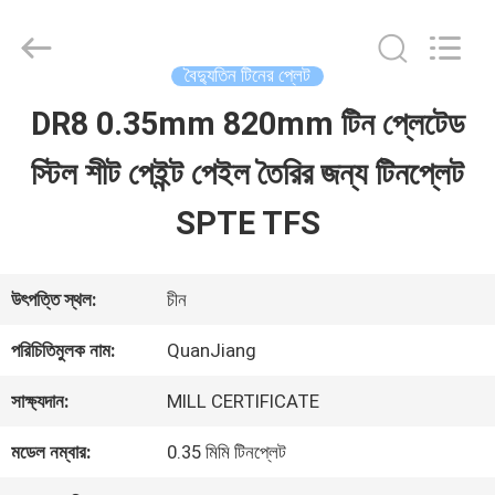
SHANGHAI
QUANYE
METAL
PACKAGING
বৈদ্যুতিন টিনের প্লেট
MATERIALS
CO.,LTD.
DR8 0.35mm 820mm টিন প্লেটেড
বাড়ি
All
Rights
স্টিল শীট পেইন্ট পেইল তৈরির জন্য টিনপ্লেট
Reserved.
পণ্য
SPTE TFS
ভিডিও
উৎপত্তি স্থল:
চীন
পরিচিতিমুলক নাম:
QuanJiang
আমাদের
সাক্ষ্যদান:
MILL CERTIFICATE
সম্পর্কে
মডেল নম্বার:
0.35 মিমি টিনপ্লেট