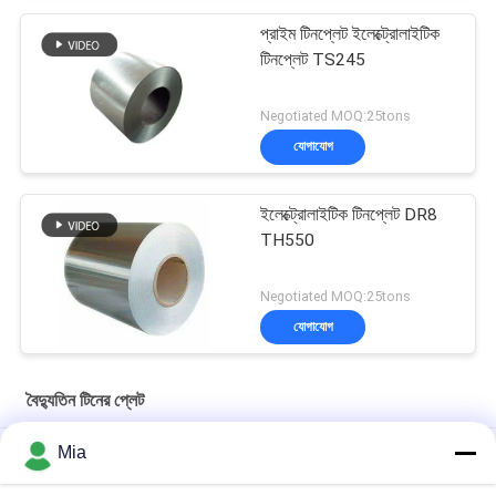
প্রাইম টিনপ্লেট ইলেক্ট্রোলাইটিক
টিনপ্লেট TS245
Negotiated MOQ:25tons
যোগাযোগ
ইলেক্ট্রোলাইটিক টিনপ্লেট DR8
TH550
Negotiated MOQ:25tons
যোগাযোগ
বৈদ্যুতিন টিনের প্লেট
Mia
ভারী-ডুয়িং অ্যান্টি-কোরোসিওন সিলিং প্রযুক্তিঃ মডেল 603D 153 মিমি শিল্প খাদ্য ক্যান
শেষ