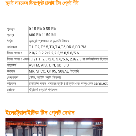
ম্যাট সারফেস টিনপ্লেট ঢালাই টিন প্লেট শীট
পুরুত্ব
0.15 মিমি-0.55 মিমি
প্রস্থ
600 মিমি-1150 মিমি
দৈর্ঘ্য
ক্লায়েন্ট প্রয়োজন বা কুণ্ডলী হিসাবে
কঠোরতা
T1,T2,T2.5,T3,T4,T5,DR-8,DR-7M
টিনের আবরণ
2.0/2.0,2.2/2.2,2.8/2.8,5.6/5.6
টিনের আবরণ ওজন
1.1/1.1, 2.0/2.0, 5.6/5.6, 2.8/2.8 বা কাস্টমাইজড হিসাবে
স্ট্যান্ডার্ড
ASTM, AISI, DIN, GB, JIS
উপাদান
MR, SPCC, Q195, S08AL, ইত্যাদি
শেষ করুন
স্টোন, ব্রাইট, ম্যাট, সিলভার
আবেদন
রাসায়নিক ক্যান .খাবারের ক্যান।চা ক্যান এবং অন্য কোন cans.ect
মোড়ক
স্ট্যান্ডার্ড রপ্তানি প্যাকেজ
ইলেক্ট্রোলাইটিক টিন প্লেট
দেখান