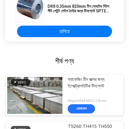
DR8 0.35mm 820mm টিন প্লেটেড স্টিল
শীট পেইন্ট পেইল তৈরির জন্য টিনপ্লেট SPTE
TFS
চালিয়ে
শীর্ষ পণ্য
প্যাকেজিং টিন বক্সের জন্য
ইলেক্ট্রোলাইটিক টিনপ্লেট
Negotiated MOQ:25tons
যোগাযোগ
TS260 TH415 TH550