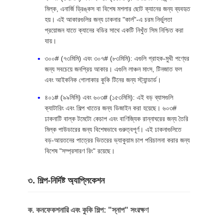
মিল্ক, এনার্জি ড্রিঙ্কস বা বিশেষ মশলার ছোট ক্যানের জন্য ব্যবহৃত
হয়। এই আকারগুলির জন্য ঢাকনার "কার্ল"-এ চরম নির্ভুলতা
প্রয়োজন যাতে ক্যানের বডির সাথে একটি নিখুঁত সিম নিশ্চিত করা
যায়।
৩০০# (৭৩মিমি) এবং ৩০৭# (৮৩মিমি): এগুলি গ্রাহক-মুখী পণ্যের
জন্য সবচেয়ে জনপ্রিয় আকার। এগুলি লাঞ্চন মাংস, টিনজাত ফল
এবং আইকনিক গোলাকার কুকি টিনের জন্য স্ট্যান্ডার্ড।
৪০১# (৯৯মিমি) এবং ৬০৩# (১৫৩মিমি): এই বড় ব্যাসগুলি
ক্যাটারিং এবং শিল্প খাতের জন্য ডিজাইন করা হয়েছে। ৬০৩#
ঢাকনাটি বাল্ক টমেটো কেচাপ এবং বাণিজ্যিক রান্নাঘরের জন্য তৈরি
মিল্ক পাউডারের জন্য বিশেষভাবে গুরুত্বপূর্ণ। এই ঢাকনাগুলিতে
বড়-আয়তনের পাত্রের ভিতরের ভ্যাকুয়াম চাপ পরিচালনা করার জন্য
বিশেষ "সম্প্রসারণ রিং" রয়েছে।
৩. শিল্প-নির্দিষ্ট অ্যাপ্লিকেশন
ক. কনফেকশনারি এবং কুকি শিল্প: "স্নাপ" সংরক্ষণ