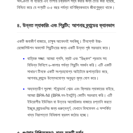
অখণ্ডতা না হারিয়ে এই তাপীয় চক্রগুলি সহ্য করার জন্য তৈরি করা হয়েছে,
নিশ্চিত করে যে পণ্যটি ৩-৫ বছর পর্যন্ত বাণিজ্যিকভাবে জীবাণুমুক্ত থাকে।
৪. উন্নত ল্যাকারিং এবং প্রিন্টিং: আপনার ব্র্যান্ডের ক্যানভাস
একটি জনাকীর্ণ বাজারে, চাক্ষুষ আবেদনই সবকিছু। টিনপ্লেট উচ্চ-
রেজোলিউশন অফসেট প্রিন্টিংয়ের জন্য একটি উন্নত পৃষ্ঠ সরবরাহ করে।
বাহ্যিক সজ্জা: আমরা গ্লসি, ম্যাট এবং "রিঙ্কল" প্রভাব সহ
বিভিন্ন ফিনিশে ৬-কালার পর্যন্ত প্রিন্টিং সমর্থন করি। এটি একটি
সাধারণ টিনকে একটি সংগ্রহযোগ্য আইটেমে রূপান্তরিত করে,
আপনার ব্র্যান্ডে উল্লেখযোগ্য অনুভূত মূল্য যোগ করে।
অভ্যন্তরীণ সুরক্ষা: স্ট্যান্ডার্ড গোল্ড এবং ক্লিয়ার ল্যাকারের বাইরে,
আমরা BPA-NI (BPA নন-ইনটেন্ট) কোটিং সরবরাহ করি। এটি
ইউরোপীয় ইউনিয়ন বা উত্তর আমেরিকার বাজারে রপ্তানি করতে
ইচ্ছুক ব্র্যান্ডগুলির জন্য গুরুত্বপূর্ণ, যেখানে বিসফেনল এ সম্পর্কিত
খাদ্য নিরাপত্তা বিধিমালা ক্রমশ কঠোর হচ্ছে।