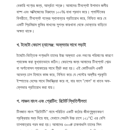
বেকারি পণ্যের জন্য, আর্দ্রতা শত্রু। আমাদের টিনপ্লেট উপাদান জলীয়
বাষ্প এবং অক্সিজেনের বিরুদ্ধে ১০০% বাধা প্রদান করে। প্লাস্টিকের
বিপরীতে, টিনপ্লেট গন্ধের স্থানান্তর প্রতিরোধ করে, নিশ্চিত করে যে
একটি প্রিমিয়াম কুকির মাখনের সুগন্ধ কারখানা থেকে ভোক্তার বাড়িতে
অক্ষত থাকে।
খ. টমেটো কেচাপ চ্যালেঞ্জ: অম্লতার সাথে লড়াই
টমেটো-ভিত্তিক পণ্যগুলি তাদের উচ্চ অম্লতা এবং লবণের পরিমাণের কারণে
প্যাকেজ করা কুখ্যাতভাবে কঠিন। কেচাপের জন্য আমাদের টিনপ্লেট গোল্ড
বা অর্গানোসল ল্যাকারের সাথে ট্রিট করা হয়। এই কোটিংগুলি একটি
অভেদ্য ঢাল হিসাবে কাজ করে, নিশ্চিত করে যে পেস্টের অম্লীয় প্রকৃতি
ইস্পাতের বেসের সাথে মিথস্ক্রিয়া করে না, যার ফলে "সোল" বা ধাতব অফ-
ফ্লেভার প্রতিরোধ করা যায়।
গ. লাঞ্চন মাংস এবং প্রোটিন: রিটোর্ট স্থিতিশীলতা
টিনজাত মাংস "রিটোর্টিং" নামে পরিচিত একটি কঠোর জীবাণুমুক্তকরণ
প্রক্রিয়ার মধ্য দিয়ে যায়, যেখানে সেগুলি উচ্চ চাপে ১২১°C এর বেশি
তাপমাত্রায় গরম করা হয়। আমাদের ৩০০# ঢাকনাগুলি তাদের সিল