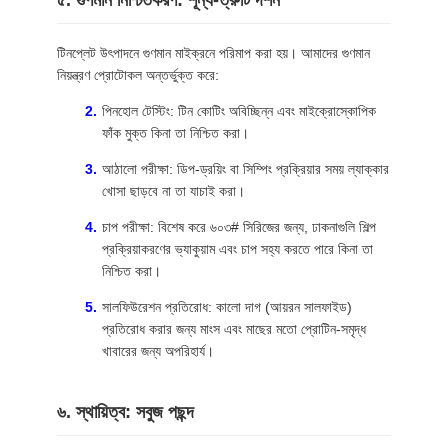
৫. গুণমান নিশ্চিতকরণ: শূন্য-ত্রুটি দর্শন
টিনপ্লেট উৎপাদনে গুণমান মাইক্রনে পরিমাপ করা হয়। আমাদের গুণমান
নিয়ন্ত্রণ প্রোটোকল অন্তর্ভুক্ত করে:
পিনহোল টেস্টিং: টিন কোটিং অবিচ্ছিন্ন এবং মাইক্রোস্কোপিক
ফাঁক মুক্ত কিনা তা নিশ্চিত করা।
আঠালো পরীক্ষা: ডিপ-ড্রয়িং বা সিম্পিং প্রক্রিয়ার সময় ল্যাক্কার
খোসা ছাড়বে না তা যাচাই করা।
চাপ পরীক্ষা: বিশেষ করে ৬০৩# সিরিজের জন্য, ঢাকনাগুলি শিল্প
প্রক্রিয়াকরণের ভ্যাকুয়াম এবং চাপ সহ্য করতে পারে কিনা তা
নিশ্চিত করা।
সালফিউরেশন প্রতিরোধ: কালো দাগ (আয়রন সালফাইড)
প্রতিরোধ করার জন্য মাংস এবং মাছের মতো প্রোটিন-সমৃদ্ধ
খাবারের জন্য অপরিহার্য।
৬. স্থায়িত্ব: সবুজ পছন্দ