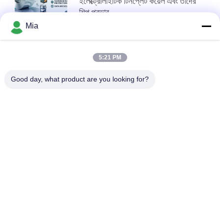
ইলেক্ট্রোলাইটিক টিনপ্লেট কয়েল এবং তাদের
শিল্প প্রভাব
Mia
শীর্ষ
5:21 PM
Good day, what product are you looking for?
সব
বৈদ্যুতিন টিনের প্লেট
টিনপ্লেট শীটস
টিনপ্লেট .াকনা
টিনপ্লেট কয়েল
এসপিটিই টিপলেট
টিন মুক্ত ইস্পাত
মুদ্রিত টিনপ্লেট
মেটাল টিনের প্লেট