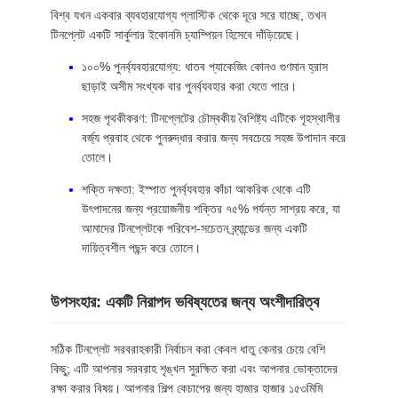
বিশ্ব যখন একবার ব্যবহারযোগ্য প্লাস্টিক থেকে দূরে সরে যাচ্ছে, তখন
টিনপ্লেট একটি সার্কুলার ইকোনমি চ্যাম্পিয়ন হিসেবে দাঁড়িয়েছে।
১০০% পুনর্ব্যবহারযোগ্য: ধাতব প্যাকেজিং কোনও গুণমান হ্রাস
ছাড়াই অসীম সংখ্যক বার পুনর্ব্যবহার করা যেতে পারে।
সহজ পৃথকীকরণ: টিনপ্লেটের চৌম্বকীয় বৈশিষ্ট্য এটিকে গৃহস্থালীর
বর্জ্য প্রবাহ থেকে পুনরুদ্ধার করার জন্য সবচেয়ে সহজ উপাদান করে
তোলে।
শক্তি দক্ষতা: ইস্পাত পুনর্ব্যবহার কাঁচা আকরিক থেকে এটি
উৎপাদনের জন্য প্রয়োজনীয় শক্তির ৭৫% পর্যন্ত সাশ্রয় করে, যা
আমাদের টিনপ্লেটকে পরিবেশ-সচেতন ব্র্যান্ডের জন্য একটি
দায়িত্বশীল পছন্দ করে তোলে।
উপসংহার: একটি নিরাপদ ভবিষ্যতের জন্য অংশীদারিত্ব
সঠিক টিনপ্লেট সরবরাহকারী নির্বাচন করা কেবল ধাতু কেনার চেয়ে বেশি
কিছু; এটি আপনার সরবরাহ শৃঙ্খল সুরক্ষিত করা এবং আপনার ভোক্তাদের
রক্ষা করার বিষয়। আপনার শিল্প কেচাপের জন্য হাজার হাজার ১৫৩মিমি