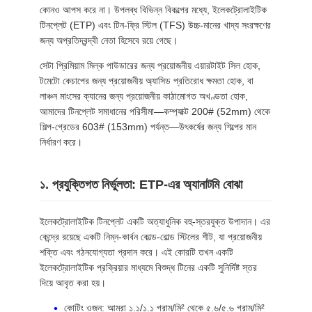
আবেদন
কোনও আপস করে না। উপলব্ধ বিভিন্ন বিকল্পের মধ্যে, ইলেকট্রোলাইটিক
টিনপ্লেট (ETP) এবং টিন-ফ্রি স্টিল (TFS) উচ্চ-মানের খাদ্য সংরক্ষণের
জন্য অপ্রতিদ্বন্দ্বী নেতা হিসেবে রয়ে গেছে।
সাইট
সেটা প্রিমিয়াম মিল্ক পাউডারের জন্য প্রয়োজনীয় এয়ারটাইট সিল হোক,
ম্যাপ
টমেটো কেচাপের জন্য প্রয়োজনীয় অ্যাসিড প্রতিরোধ ক্ষমতা হোক, বা
লাঞ্চন মাংসের ক্যানের জন্য প্রয়োজনীয় কাঠামোগত অখণ্ডতা হোক,
আমাদের টিনপ্লেট সমাধানের পরিসীমা—কম্প্যাক্ট 200# (52mm) থেকে
গোপনীয়তা
শিল্প-গ্রেডের 603# (153mm) পর্যন্ত—উৎকর্ষের জন্য শিল্পের মান
নীতি
নির্ধারণ করে।
১. প্রযুক্তিগত নির্ভুলতা: ETP-এর অ্যানাটমি বোঝা
ইলেকট্রোলাইটিক টিনপ্লেট একটি অত্যাধুনিক বহু-স্তরযুক্ত উপাদান। এর
কেন্দ্রে রয়েছে একটি নিম্ন-কার্বন কোল্ড-রোল্ড স্টিলের শীট, যা প্রয়োজনীয়
শক্তি এবং গঠনযোগ্যতা প্রদান করে। এই কোরটি তখন একটি
ইলেকট্রোলাইটিক প্রক্রিয়ার মাধ্যমে বিশুদ্ধ টিনের একটি সুনির্দিষ্ট স্তর
দিয়ে আবৃত করা হয়।
কোটিং ওজন: আমরা ১.১/১.১ গ্রাম/মি² থেকে ৫.৬/৫.৬ গ্রাম/মি²