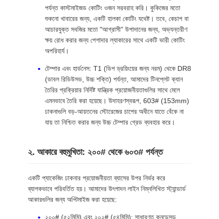
পর্যন্ত কাস্টমাইজড কোটিং ওজন সরবরাহ করি। কুকিজের মতো
শুকনো খাবারের জন্য, একটি হালকা কোটিং যথেষ্ট। তবে, কেচাপ বা
আচারযুক্ত সবজির মতো "আগ্রাসী" উপাদানের জন্য, অভ্যন্তরীণ
ক্ষয় রোধ করার জন্য পেশাদার ল্যাকারের সাথে একটি ভারী কোটিং
অপরিহার্য।
টেম্পার এবং হার্ডনেস: T1 (ডিপ ড্রয়িংয়ের জন্য নরম) থেকে DR8
(ডাবল রিডিউসড, উচ্চ শক্তি) পর্যন্ত, আমাদের টিনপ্লেট ক্যান
তৈরির প্রক্রিয়ার নির্দিষ্ট যান্ত্রিক প্রয়োজনীয়তাগুলির সাথে মেলে
এমনভাবে তৈরি করা হয়েছে। উদাহরণস্বরূপ, 603# (153mm)
ঢাকনাগুলি বড়-আয়তনের স্টোরেজের চাপের অধীনে যাতে বেঁকে না
যায় তা নিশ্চিত করার জন্য উচ্চ টেম্পার গ্রেড ব্যবহার করে।
২. আকারে বহুমুখিতা: ২০০# থেকে ৬০৩# পর্যন্ত
একটি প্যাকেজিং ঢাকনার প্রয়োজনীয়তা ব্যাসের উপর নির্ভর করে
ব্যাপকভাবে পরিবর্তিত হয়। আমাদের উৎপাদন লাইন নিম্নলিখিত স্ট্যান্ডার্ড
আকারগুলির জন্য অপ্টিমাইজ করা হয়েছে:
২০০# (৫২মিমি) এবং ২০২# (৫৪মিমি): সাধারণত কনডেন্সড